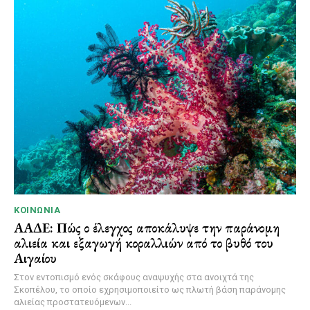
ΚΟΙΝΩΝΊΑ
ΑΑΔΕ: Πώς ο έλεγχος αποκάλυψε την παράνομη
αλιεία και εξαγωγή κοραλλιών από το βυθό του
Αιγαίου
Στον εντοπισμό ενός σκάφους αναψυχής στα ανοιχτά της
Σκοπέλου, το οποίο εχρησιμοποιείτο ως πλωτή βάση παράνομης
αλιείας προστατευόμενων...