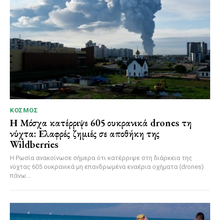
ΚΌΣΜΟΣ
Η Μόσχα κατέρριψε 605 ουκρανικά drones τη
νύχτα: Ελαφρές ζημιές σε αποθήκη της
Wildberries
Η Ρωσία ανακοίνωσε σήμερα ότι κατέρριψε στη διάρκεια της
νύχτας 605 ουκρανικά μη επανδρωμένα εναέρια οχήματα (drones)
πάνω...