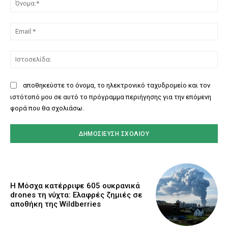
Ema
Ισ
αποθηκεύστε το όνομα, το ηλεκτρονικό ταχυδρομείο και τον
ιστότοπό μου σε αυτό το πρόγραμμα περιήγησης για την επόμενη
φορά που θα σχολιάσω.
Η Μόσχα κατέρριψε 605 ουκρανικά
drones τη νύχτα: Ελαφρές ζημιές σε
αποθήκη της Wildberries