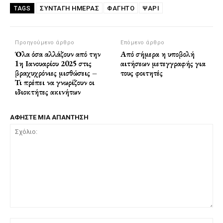
ΣΥΝΤΑΓΗ ΗΜΕΡΑΣ
ΦΑΓΗΤΌ
ΨΆΡΙ
TAGS
Προηγούμενο άρθρο
Επόμενο άρθρο
Όλα όσα αλλάζουν από την
Από σήμερα η υποβολή
1η Ιανουαρίου 2025 στις
αιτήσεων μετεγγραφής για
βραχυχρόνιες μισθώσεις –
τους φοιτητές
Τι πρέπει να γνωρίζουν οι
ιδιοκτήτες ακινήτων
ΑΦΗΣΤΕ ΜΙΑ ΑΠΑΝΤΗΣΗ
Σχόλιο:
Όν