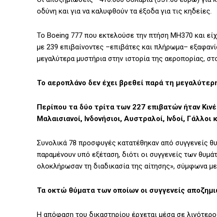
οδύνη και για να καλυφθούν τα έξοδα για τις κηδείες.
Το Boeing 777 που εκτελούσε την πτήση MH370 και ε
με 239 επιβαίνοντες –επιβάτες και πλήρωμα– εξαφανίσ
μεγαλύτερα μυστήρια στην ιστορία της αεροπορίας, στ
Το αεροπλάνο δεν έχει βρεθεί παρά τη μεγαλύτερη
Περίπου τα δύο τρίτα των 227 επιβατών ήταν Κιν
Μαλαισιανοί, Ινδονήσιοι, Αυστραλοί, Ινδοί, Γάλλοι 
Συνολικά 78 προσφυγές κατατέθηκαν από συγγενείς θυ
παραμένουν υπό εξέταση, διότι οι συγγενείς των θυμά
ολοκλήρωσαν τη διαδικασία της αίτησης», σύμφωνα με
Τα οκτώ θύματα των οποίων οι συγγενείς αποζημιώ
Η απόφαση του δικαστηρίου έρχεται μέσα σε λιγότερο