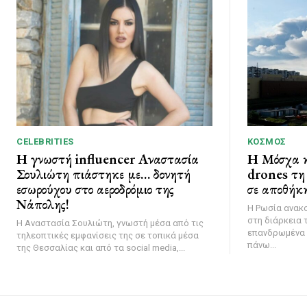
CELEBRITIES
ΚΌΣΜΟΣ
Η γνωστή influencer Αναστασία
Η Μόσχα κ
Σουλιώτη πιάστηκε με… δονητή
drones τη 
εσωρούχου στο αεροδρόμιο της
σε αποθήκη
Νάπολης!
Η Ρωσία ανακ
στη διάρκεια 
Η Αναστασία Σουλιώτη, γνωστή μέσα από τις
επανδρωμένα 
τηλεοπτικές εμφανίσεις της σε τοπικά μέσα
πάνω...
της Θεσσαλίας και από τα social media,...