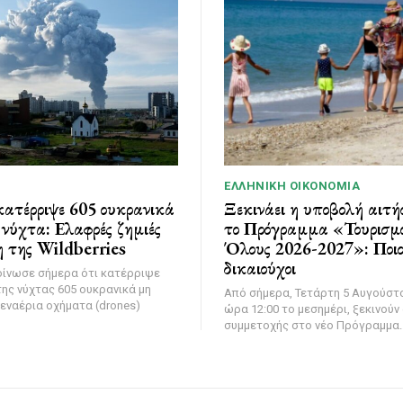
ΕΛΛΗΝΙΚΉ ΟΙΚΟΝΟΜΊΑ
ατέρριψε 605 ουκρανικά
Ξεκινάει η υποβολή αιτή
νύχτα: Ελαφρές ζημιές
το Πρόγραμμα «Τουρισμό
 της Wildberries
Όλους 2026-2027»: Ποιοι
δικαιούχοι
οίνωσε σήμερα ότι κατέρριψε
της νύχτας 605 ουκρανικά μη
Από σήμερα, Τετάρτη 5 Αυγούστο
εναέρια οχήματα (drones)
ώρα 12:00 το μεσημέρι, ξεκινούν 
συμμετοχής στο νέο Πρόγραμμα..