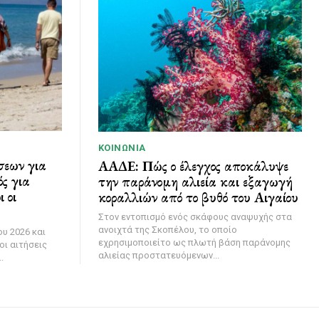
ΚΟΙΝΩΝΊΑ
σεων για
ΑΑΔΕ: Πώς ο έλεγχος αποκάλυψε
ς για
την παράνομη αλιεία και εξαγωγή
 οι
κοραλλιών από το βυθό του Αιγαίου
Στον εντοπισμό ενός σκάφους αναψυχής στα
ανοιχτά της Σκοπέλου, το οποίο
υ 2026 και
εχρησιμοποιείτο ως πλωτή βάση παράνομης
οι αιτήσεις
αλιείας προστατευόμενων...
.