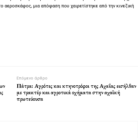
το αεροσκάφος, μια απόφαση που χαιρετίστηκε από την κινεζική
Επόμενο άρθρο
των
Πάτρα: Αγρότες και κτηνοτρόφοι της Αχαΐας εισήλθαν
ας
με τρακτέρ και αγροτικά οχήματα στην αχαϊκή
πρωτεύουσα