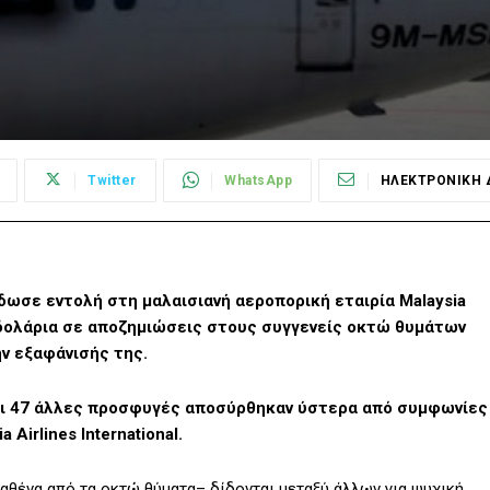
Twitter
WhatsApp
ΗΛΕΚΤΡΟΝΙΚΗ 
δωσε εντολή στη μαλαισιανή αεροπορική εταιρία Malaysia
. δολάρια σε αποζημιώσεις στους συγγενείς οκτώ θυμάτων
ην εξαφάνισής της.
ότι 47 άλλες προσφυγές αποσύρθηκαν ύστερα από συμφωνίες
 Airlines International.
καθένα από τα οκτώ θύματα– δίδονται μεταξύ άλλων για ψυχική