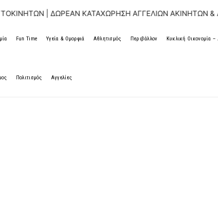
ΩΝ | ΔΩΡΕΑΝ ΚΑΤΑΧΩΡΗΣΗ ΑΓΓΕΛΙΩΝ ΑΚΙΝΗΤΩΝ & ΑΥΤΟΚΙΝ
μία
Fun Time
Υγεία & Ομορφιά
Αθλητισμός
Περιβάλλον
Κυκλική Οικονομία 
μος
Πολιτισμός
Αγγελίες