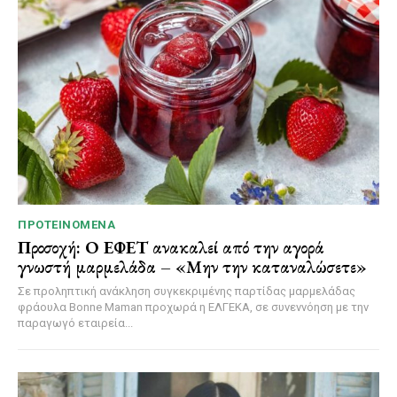
ΠΡΟΤΕΙΝΌΜΕΝΑ
Προσοχή: Ο ΕΦΕΤ ανακαλεί από την αγορά
γνωστή μαρμελάδα – «Μην την καταναλώσετε»
Σε προληπτική ανάκληση συγκεκριμένης παρτίδας μαρμελάδας
φράουλα Bonne Maman προχωρά η ΕΛΓΕΚΑ, σε συνεννόηση με την
παραγωγό εταιρεία...