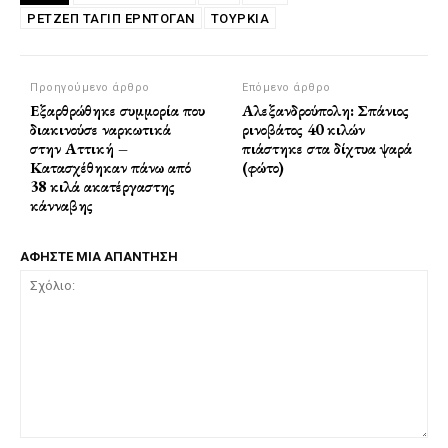
ΡΕΤΖΈΠ ΤΑΓΊΠ ΕΡΝΤΟΓΆΝ
ΤΟΥΡΚΙΑ
Προηγούμενο άρθρο
Επόμενο άρθρο
Εξαρθρώθηκε συμμορία που
Αλεξανδρούπολη: Σπάνιος
διακινούσε ναρκωτικά
ρινοβάτος 40 κιλών
στην Αττική –
πιάστηκε στα δίχτυα ψαρά
Κατασχέθηκαν πάνω από
(φώτο)
38 κιλά ακατέργαστης
κάνναβης
ΑΦΗΣΤΕ ΜΙΑ ΑΠΑΝΤΗΣΗ
Σχόλιο: