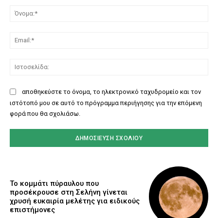
Όν
Ema
Ισ
αποθηκεύστε το όνομα, το ηλεκτρονικό ταχυδρομείο και τον
ιστότοπό μου σε αυτό το πρόγραμμα περιήγησης για την επόμενη
φορά που θα σχολιάσω.
Το κομμάτι πύραυλου που
προσέκρουσε στη Σελήνη γίνεται
χρυσή ευκαιρία μελέτης για ειδικούς
επιστήμονες