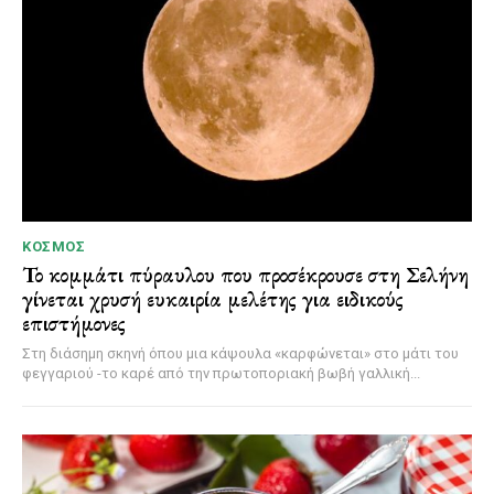
ΚΌΣΜΟΣ
Το κομμάτι πύραυλου που προσέκρουσε στη Σελήνη
γίνεται χρυσή ευκαιρία μελέτης για ειδικούς
επιστήμονες
Στη διάσημη σκηνή όπου μια κάψουλα «καρφώνεται» στο μάτι του
φεγγαριού -το καρέ από την πρωτοποριακή βωβή γαλλική...