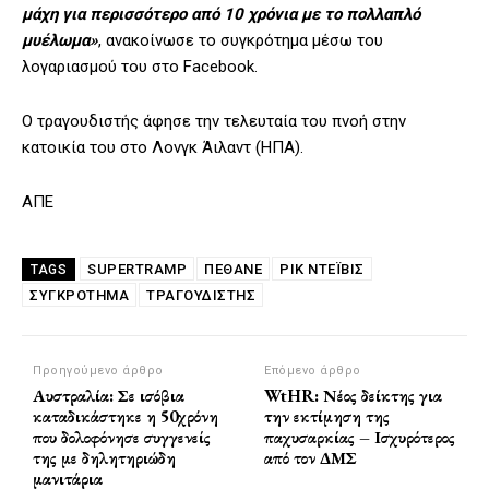
μάχη για περισσότερο από 10 χρόνια με το πολλαπλό
μυέλωμα»
, ανακοίνωσε το συγκρότημα μέσω του
λογαριασμού του στο Facebook.
Ο τραγουδιστής άφησε την τελευταία του πνοή στην
κατοικία του στο Λονγκ Άιλαντ (ΗΠΑ).
ΑΠΕ
SUPERTRAMP
ΠΈΘΑΝΕ
ΡΙΚ ΝΤΈΙΒΙΣ
TAGS
ΣΥΓΚΡΌΤΗΜΑ
ΤΡΑΓΟΥΔΙΣΤΗΣ
Προηγούμενο άρθρο
Επόμενο άρθρο
Αυστραλία: Σε ισόβια
WtHR: Νέος δείκτης για
καταδικάστηκε η 50χρόνη
την εκτίμηση της
που δολοφόνησε συγγενείς
παχυσαρκίας – Ισχυρότερος
της με δηλητηριώδη
από τον ΔΜΣ
μανιτάρια