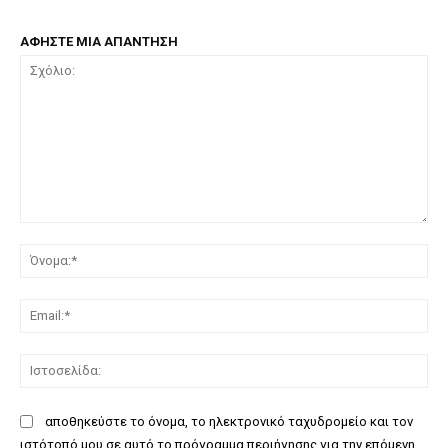
ΑΦΗΣΤΕ ΜΙΑ ΑΠΑΝΤΗΣΗ
Σχόλιο:
Όν
Ema
Ισ
αποθηκεύστε το όνομα, το ηλεκτρονικό ταχυδρομείο και τον
ιστότοπό μου σε αυτό το πρόγραμμα περιήγησης για την επόμενη