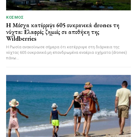
ΚΌΣΜΟΣ
Η Μόσχα κατέρριψε 605 ουκρανικά drones τη
νύχτα: Ελαφρές ζημιές σε αποθήκη της
Wildberries
Η Ρωσία ανακοίνωσε σήμερα ότι κατέρριψε στη διάρκεια της
νύχτας 605 ουκρανικά μη επανδρωμένα εναέρια οχήματα (drones)
πάνω...