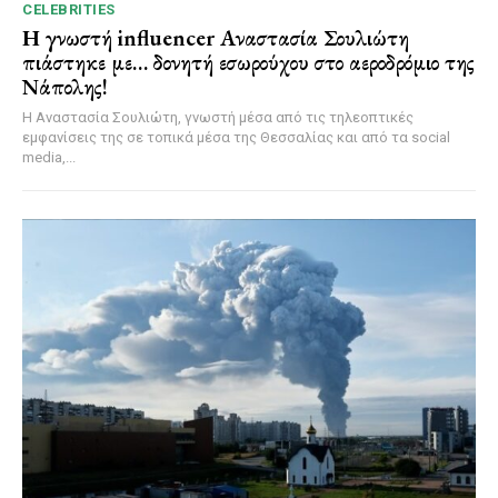
CELEBRITIES
Η γνωστή influencer Αναστασία Σουλιώτη
πιάστηκε με… δονητή εσωρούχου στο αεροδρόμιο της
Νάπολης!
Η Αναστασία Σουλιώτη, γνωστή μέσα από τις τηλεοπτικές
εμφανίσεις της σε τοπικά μέσα της Θεσσαλίας και από τα social
media,...