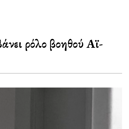
άνει ρόλο βοηθού Αϊ-