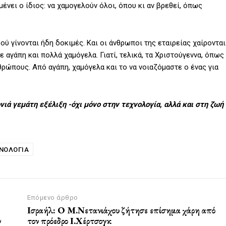
ένει ο ίδιος: να χαμογελούν όλοι, όπου κι αν βρεθεί, όπως
ού γίνονται ήδη δοκιμές. Και οι άνθρωποι της εταιρείας χαίρονται
ε αγάπη και πολλά χαμόγελα. Γιατί, τελικά, τα Χριστούγεννα, όπως
θρώπους. Από αγάπη, χαμόγελα και το να νοιαζόμαστε ο ένας για
ονιά γεμάτη εξέλιξη -όχι μόνο στην τεχνολογία, αλλά και στη ζωή
ΝΟΛΟΓΙΑ
Επόμενο άρθρο
Ισραήλ: Ο Μ.Νετανιάχου ζήτησε επίσημα χάρη από
ν
τον πρόεδρο Ι.Χέρτσογκ