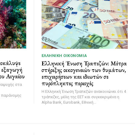
ΕΛΛΗΝΙΚΉ ΟΙΚΟΝΟΜΊΑ
ποκάλυψε
Ελληνική Ένωση Τραπεζών: Μέτρα
ι εξαγωγή
στήριξης οικογενειών των θυμάτων,
ου Αιγαίου
επιχειρήσεων και ιδιωτών σε
πυρόπληκτες περιοχές
ναψυχής στα
Η Ελληνική Ένωση Τραπεζών ανακοινώνει ότι 4
η παράνομης
τράπεζες, μέλη της ΕΕΤ και συγκεκριμένα η
Alpha Bank, Eurobank, Εθνική...