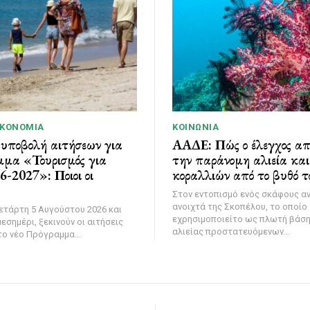
ΙΚΟΝΟΜΊΑ
ΚΟΙΝΩΝΊΑ
 υποβολή αιτήσεων για
ΑΑΔΕ: Πώς ο έλεγχος α
μμα «Τουρισμός για
την παράνομη αλιεία κα
-2027»: Ποιοι οι
κοραλλιών από το βυθό τ
Στον εντοπισμό ενός σκάφους α
ανοιχτά της Σκοπέλου, το οποίο
ετάρτη 5 Αυγούστου 2026 και
εχρησιμοποιείτο ως πλωτή βάσ
εσημέρι, ξεκινούν οι αιτήσεις
αλιείας προστατευόμενων...
ο νέο Πρόγραμμα...