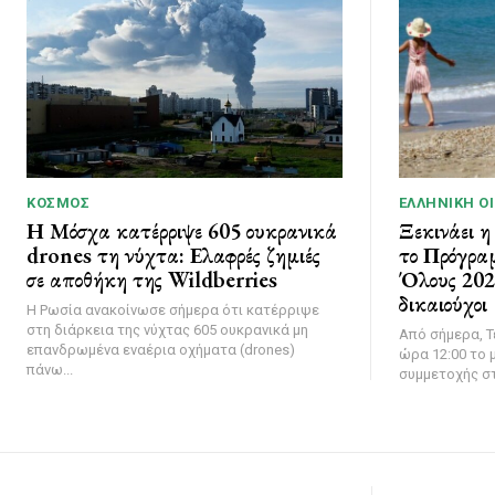
ΚΌΣΜΟΣ
ΕΛΛΗΝΙΚΉ Ο
Η Μόσχα κατέρριψε 605 ουκρανικά
Ξεκινάει η
drones τη νύχτα: Ελαφρές ζημιές
το Πρόγρα
σε αποθήκη της Wildberries
Όλους 2026
δικαιούχοι
Η Ρωσία ανακοίνωσε σήμερα ότι κατέρριψε
στη διάρκεια της νύχτας 605 ουκρανικά μη
Από σήμερα, Τ
επανδρωμένα εναέρια οχήματα (drones)
ώρα 12:00 το μ
πάνω...
συμμετοχής στ