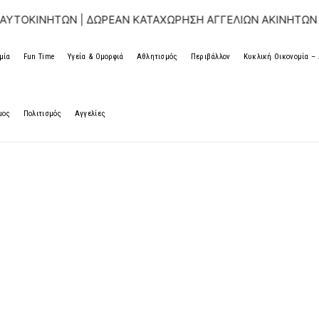
Ν | ΔΩΡΕΑΝ ΚΑΤΑΧΩΡΗΣΗ ΑΓΓΕΛΙΩΝ ΑΚΙΝΗΤΩΝ & ΑΥΤΟΚΙΝΗ
μία
Fun Time
Υγεία & Ομορφιά
Αθλητισμός
Περιβάλλον
Κυκλική Οικονομία 
μος
Πολιτισμός
Αγγελίες