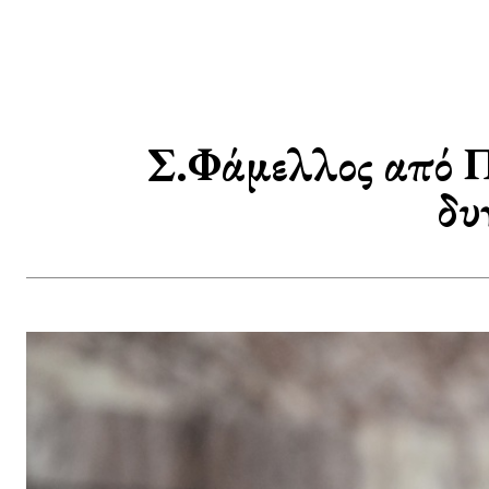
Σ.Φάμελλος από Π
δυ