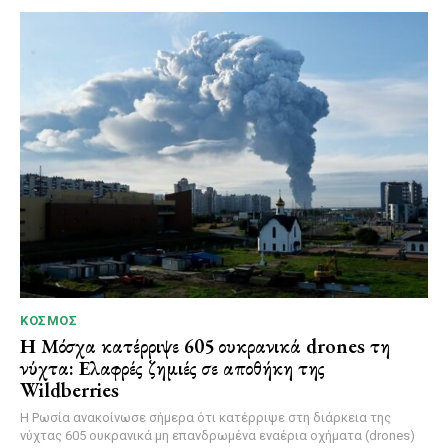
ΚΌΣΜΟΣ
Η Μόσχα κατέρριψε 605 ουκρανικά drones τη
νύχτα: Ελαφρές ζημιές σε αποθήκη της
Wildberries
Η Ρωσία ανακοίνωσε σήμερα ότι κατέρριψε στη διάρκεια της
νύχτας 605 ουκρανικά μη επανδρωμένα εναέρια οχήματα (drones)