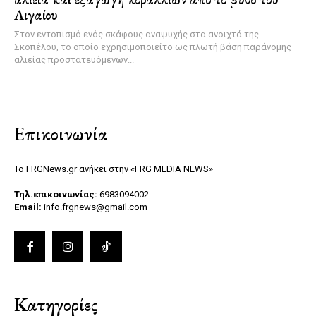
Αιγαίου
Στον εντοπισμό ενός σκάφους αναψυχής στα ανοιχτά της
Σκοπέλου, το οποίο εχρησιμοποιείτο ως πλωτή βάση παράνομης
αλιείας προστατευόμενων...
Επικοινωνία
Το FRGNews.gr ανήκει στην «FRG MEDIA NEWS»
Τηλ.επικοινωνίας:
6983094002
Email:
info.frgnews@gmail.com
Κατηγορίες