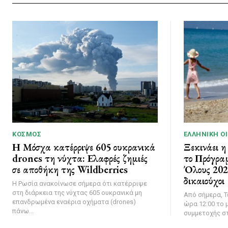
ΚΌΣΜΟΣ
ΕΛΛΗΝΙΚΉ Ο
Η Μόσχα κατέρριψε 605 ουκρανικά
Ξεκινάει η
drones τη νύχτα: Ελαφρές ζημιές
το Πρόγρα
σε αποθήκη της Wildberries
Όλους 2026
δικαιούχοι
Η Ρωσία ανακοίνωσε σήμερα ότι κατέρριψε
στη διάρκεια της νύχτας 605 ουκρανικά μη
Από σήμερα, Τ
επανδρωμένα εναέρια οχήματα (drones)
ώρα 12:00 το μ
πάνω...
συμμετοχής στ