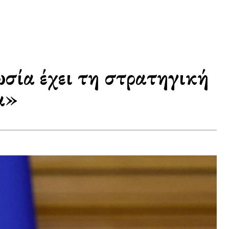
σία έχει τη στρατηγική
α»