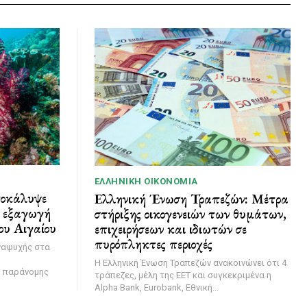
ΕΛΛΗΝΙΚΉ ΟΙΚΟΝΟΜΊΑ
ποκάλυψε
Ελληνική Ένωση Τραπεζών: Μέτρα
ι εξαγωγή
στήριξης οικογενειών των θυμάτων,
ου Αιγαίου
επιχειρήσεων και ιδιωτών σε
πυρόπληκτες περιοχές
ναψυχής στα
Η Ελληνική Ένωση Τραπεζών ανακοινώνει ότι 4
η παράνομης
τράπεζες, μέλη της ΕΕΤ και συγκεκριμένα η
Alpha Bank, Eurobank, Εθνική...