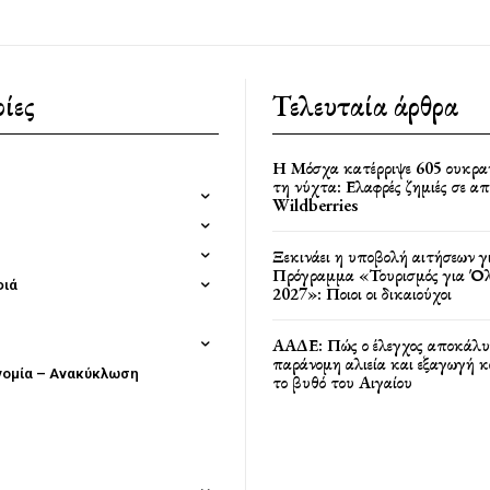
ίες
Τελευταία άρθρα
Η Μόσχα κατέρριψε 605 ουκρα
τη νύχτα: Ελαφρές ζημιές σε α
Wildberries
Ξεκινάει η υποβολή αιτήσεων γ
Πρόγραμμα «Τουρισμός για Όλ
φιά
2027»: Ποιοι οι δικαιούχοι
ΑΑΔΕ: Πώς ο έλεγχος αποκάλυ
παράνομη αλιεία και εξαγωγή 
νομία – Ανακύκλωση
το βυθό του Αιγαίου