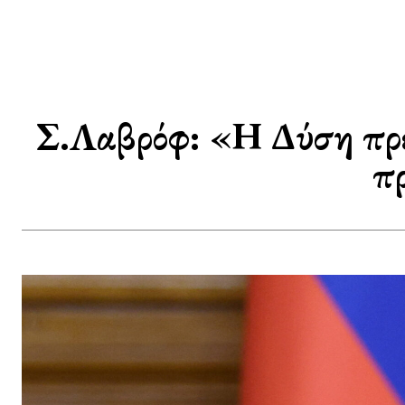
Σ.Λαβρόφ: «Η Δύση πρέ
π