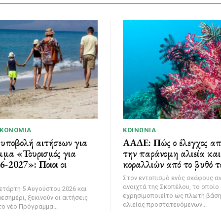
ΙΚΟΝΟΜΊΑ
ΚΟΙΝΩΝΊΑ
 υποβολή αιτήσεων για
ΑΑΔΕ: Πώς ο έλεγχος α
μμα «Τουρισμός για
την παράνομη αλιεία κα
-2027»: Ποιοι οι
κοραλλιών από το βυθό τ
Στον εντοπισμό ενός σκάφους α
ανοιχτά της Σκοπέλου, το οποίο
ετάρτη 5 Αυγούστου 2026 και
εχρησιμοποιείτο ως πλωτή βάσ
εσημέρι, ξεκινούν οι αιτήσεις
αλιείας προστατευόμενων...
ο νέο Πρόγραμμα...