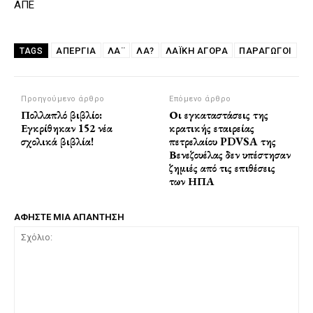
ΑΠΕ
ΑΠΕΡΓΊΑ
ΛΑ¨
ΛΑ?
ΛΑΪΚΉ ΑΓΟΡΆ
ΠΑΡΑΓΩΓΟΊ
TAGS
Προηγούμενο άρθρο
Επόμενο άρθρο
Πολλαπλό βιβλίο:
Οι εγκαταστάσεις της
Εγκρίθηκαν 152 νέα
κρατικής εταιρείας
σχολικά βιβλία!
πετρελαίου PDVSA της
Βενεζουέλας δεν υπέστησαν
ζημιές από τις επιθέσεις
των ΗΠΑ
ΑΦΗΣΤΕ ΜΙΑ ΑΠΑΝΤΗΣΗ