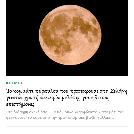
ΚΌΣΜΟΣ
Το κομμάτι πύραυλου που προσέκρουσε στη Σελήνη
γίνεται χρυσή ευκαιρία μελέτης για ειδικούς
επιστήμονες
Στη διάσημη σκηνή όπου μια κάψουλα «καρφώνεται» στο μάτι του
φεγγαριού -το καρέ από την πρωτοποριακή βωβή γαλλική...