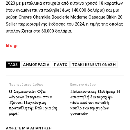
2023 με μεταλλικά στοιχεία από κίτρινο χρυσό 18 καρατίων
(που αναμένεται να πωληθεί έως 140.000 δολάρια) και μια
μαύρη Chevre Chamkila Bouclerie Moderne Casaque Birkin 20
Sellier περιορισμένης έκδοσης του 2024, η τιμής της οποίας
υπολογίζεται στα 60.000 δολάρια.
lifo.gr
ΔΗΜΟΠΡΑΣΊΑ
ΠΑΛΤΌ
ΤΖΆΚΙ ΚΈΝΕΝΤΙ ΩΝΆΣΗ
TAGS
Προηγούμενο άρθρο
Επόμενο άρθρο
Ο Σεμπαστιάν Οζιέ
Πολυκυστικές Ωοθήκες: Η
«έγραψε Ιστορία» στην
«σιωπηλή διαταραχή»
Τζέντα: Παγκόσμιος
πίσω από τον ασταθή
πρωταθλητής Ράλι για 9η
κύκλο εκατομμυρίων
φορά!
γυναικών
ΑΦΗΣΤΕ ΜΙΑ ΑΠΑΝΤΗΣΗ