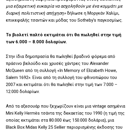
μια εξαιρετική ευκαιρία να ασχοληθούν με ένα κομμάτι με
διαρκή πολιτιστική απήχηση»
δήλωσε η Μοργκάν Χαλίμι,
επικεφαλής τσαντών και μόδας του Sotheby’s παγκοσμίως.
Το βιολετί παλτό εκτιμάται ότι θα πωληθεί στην τιμή
των 6.000 – 8.000 δολαρίων.
Στην ίδια δημοπρασία θα πωληθεί βραδινό φόρεμα από
πράσινο βελούδο και χρυσές χάντρες του Alexander
McQueen από τη συλλογή «In Memory of Elizabeth Howe,
Salem 1692». Είναι από τη συλλογή του φθινοπώρου του
2007 και εκτιμάται ότι θα πωληθεί στην τιμή των 7.000 –
12.000 δολαρίων.
Από τα αξεσουάρ που ξεχωρίζουν είναι μια vintage ασημένια
Mini Kelly Hermès τσάντα της δεκαετίας του 1990 (η τιμή της
οποίας εκτιμάται στα 80.000 έως 150.000 δολάρια), μια
Black Box Midas Kelly 25 Sellier περιορισμένης έκδοσης του