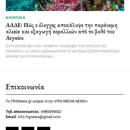
ΚΟΙΝΩΝΊΑ
ΑΑΔΕ: Πώς ο έλεγχος αποκάλυψε την παράνομη
αλιεία και εξαγωγή κοραλλιών από το βυθό του
Αιγαίου
Στον εντοπισμό ενός σκάφους αναψυχής στα ανοιχτά της
Σκοπέλου, το οποίο εχρησιμοποιείτο ως πλωτή βάση παράνομης
αλιείας προστατευόμενων...
Επικοινωνία
Το FRGNews.gr ανήκει στην «FRG MEDIA NEWS»
Τηλ.επικοινωνίας:
6983094002
Email:
info.frgnews@gmail.com