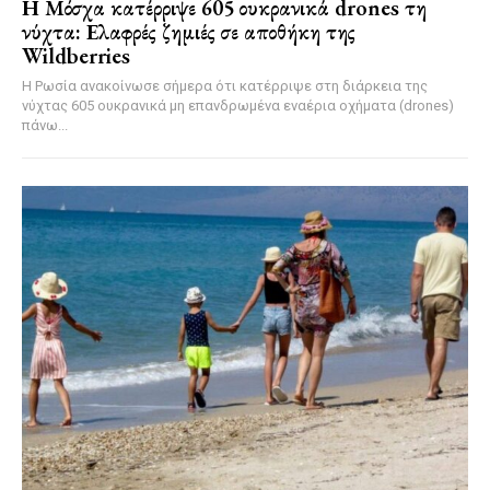
Η Μόσχα κατέρριψε 605 ουκρανικά drones τη
νύχτα: Ελαφρές ζημιές σε αποθήκη της
Wildberries
Η Ρωσία ανακοίνωσε σήμερα ότι κατέρριψε στη διάρκεια της
νύχτας 605 ουκρανικά μη επανδρωμένα εναέρια οχήματα (drones)
πάνω...