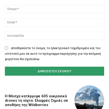
Σχόλιο:
Όν
Ema
Ισ
αποθηκεύστε το όνομα, το ηλεκτρονικό ταχυδρομείο και τον
ιστότοπό μου σε αυτό το πρόγραμμα περιήγησης για την επόμενη
φορά που θα σχολιάσω.
Η Μόσχα κατέρριψε 605 ουκρανικά
drones τη νύχτα: Ελαφρές ζημιές σε
αποθήκη της Wildberries