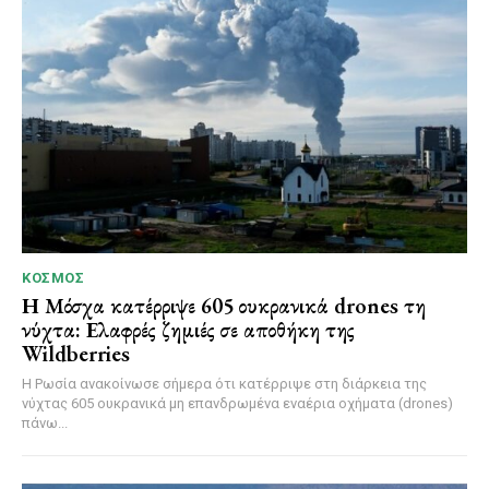
ΚΌΣΜΟΣ
Η Μόσχα κατέρριψε 605 ουκρανικά drones τη
νύχτα: Ελαφρές ζημιές σε αποθήκη της
Wildberries
Η Ρωσία ανακοίνωσε σήμερα ότι κατέρριψε στη διάρκεια της
νύχτας 605 ουκρανικά μη επανδρωμένα εναέρια οχήματα (drones)
πάνω...