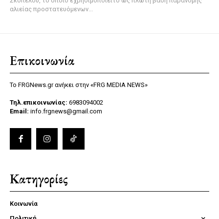
Σκοπέλου, το οποίο εχρησιμοποιείτο ως πλωτή βάση παράνομης
αλιείας προστατευόμενων...
Επικοινωνία
Το FRGNews.gr ανήκει στην «FRG MEDIA NEWS»
Τηλ.επικοινωνίας:
6983094002
Email:
info.frgnews@gmail.com
Κατηγορίες
Κοινωνία
Πολιτική