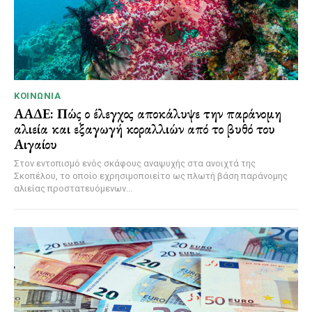
ΚΟΙΝΩΝΊΑ
ΑΑΔΕ: Πώς ο έλεγχος αποκάλυψε την παράνομη
αλιεία και εξαγωγή κοραλλιών από το βυθό του
Αιγαίου
Στον εντοπισμό ενός σκάφους αναψυχής στα ανοιχτά της
Σκοπέλου, το οποίο εχρησιμοποιείτο ως πλωτή βάση παράνομης
αλιείας προστατευόμενων...