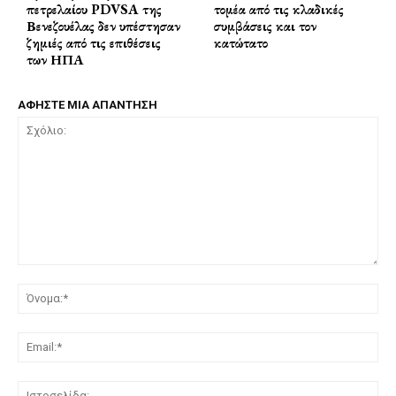
πετρελαίου PDVSA της
τομέα από τις κλαδικές
Βενεζουέλας δεν υπέστησαν
συμβάσεις και τον
ζημιές από τις επιθέσεις
κατώτατο
των ΗΠΑ
ΑΦΗΣΤΕ ΜΙΑ ΑΠΑΝΤΗΣΗ
Σχόλιο:
Όν
Ema
Ισ