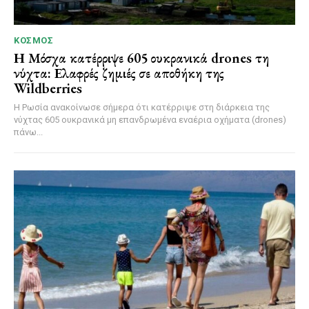
ΚΌΣΜΟΣ
Η Μόσχα κατέρριψε 605 ουκρανικά drones τη
νύχτα: Ελαφρές ζημιές σε αποθήκη της
Wildberries
Η Ρωσία ανακοίνωσε σήμερα ότι κατέρριψε στη διάρκεια της
νύχτας 605 ουκρανικά μη επανδρωμένα εναέρια οχήματα (drones)
πάνω...