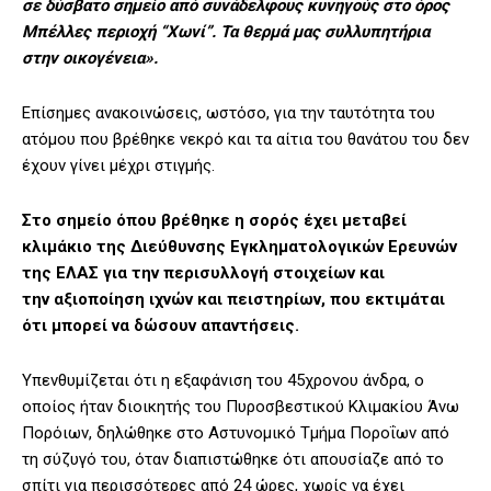
σε δύσβατο σημείο από συνάδελφους κυνηγούς στο όρος
Μπέλλες περιοχή “Χωνί”. Τα θερμά μας συλλυπητήρια
στην οικογένεια».
Επίσημες ανακοινώσεις, ωστόσο, για την ταυτότητα του
ατόμου που βρέθηκε νεκρό και τα αίτια του θανάτου του δεν
έχουν γίνει μέχρι στιγμής.
Στο σημείο όπου βρέθηκε η σορός έχει μεταβεί
κλιμάκιο της Διεύθυνσης Εγκληματολογικών Ερευνών
της ΕΛΑΣ για την περισυλλογή στοιχείων και
την αξιοποίηση ιχνών και πειστηρίων, που εκτιμάται
ότι μπορεί να δώσουν απαντήσεις.
Υπενθυμίζεται ότι η εξαφάνιση του 45χρονου άνδρα, ο
οποίος ήταν διοικητής του Πυροσβεστικού Κλιμακίου Άνω
Πορόιων, δηλώθηκε στο Αστυνομικό Τμήμα Ποροΐων από
τη σύζυγό του, όταν διαπιστώθηκε ότι απουσίαζε από το
σπίτι για περισσότερες από 24 ώρες, χωρίς να έχει