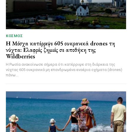
ΚΌΣΜΟΣ
Η Μόσχα κατέρριψε 605 ουκρανικά drones τη
νύχτα: Ελαφρές ζημιές σε αποθήκη της
Wildberries
Η Ρωσία ανακοίνωσε σήμερα ότι κατέρριψε στη διάρκεια της
νύχτας 605 ουκρανικά μη επανδρωμένα εναέρια οχήματα (drones)
πάνω...