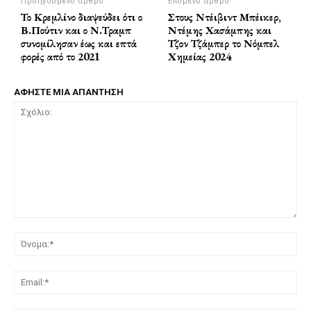
Προηγούμενο άρθρο
Επόμενο άρθρο
Το Κρεμλίνο διαψεύδει ότι ο
Στους Ντέιβιντ Μπέικερ,
Β.Πούτιν και ο Ν.Τραμπ
Ντέμης Χασάμπης και
συνομίλησαν έως και επτά
Τζον Τζάμπερ το Νόμπελ
φορές από το 2021
Χημείας 2024
ΑΦΗΣΤΕ ΜΙΑ ΑΠΑΝΤΗΣΗ
Σχόλιο:
Όν
Ema