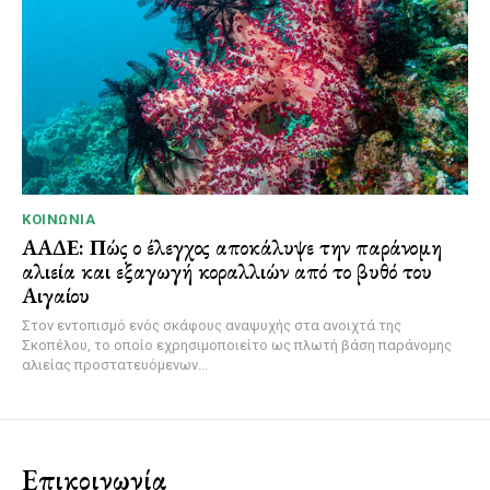
ΚΟΙΝΩΝΊΑ
ΑΑΔΕ: Πώς ο έλεγχος αποκάλυψε την παράνομη
αλιεία και εξαγωγή κοραλλιών από το βυθό του
Αιγαίου
Στον εντοπισμό ενός σκάφους αναψυχής στα ανοιχτά της
Σκοπέλου, το οποίο εχρησιμοποιείτο ως πλωτή βάση παράνομης
αλιείας προστατευόμενων...
Επικοινωνία