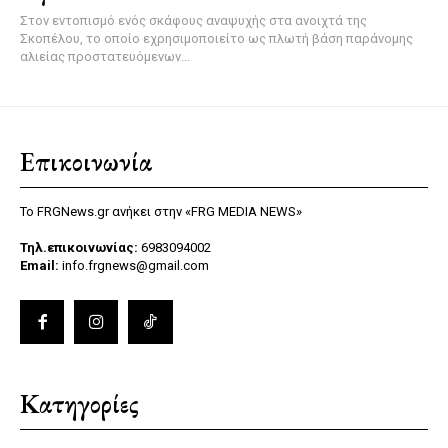
Στον εντοπισμό ενός σκάφους αναψυχής στα ανοιχτά της
Σκοπέλου, το οποίο εχρησιμοποιείτο ως πλωτή βάση παράνομης
αλιείας προστατευόμενων...
Επικοινωνία
Το FRGNews.gr ανήκει στην «FRG MEDIA NEWS»
Τηλ.επικοινωνίας:
6983094002
Email:
info.frgnews@gmail.com
Κατηγορίες