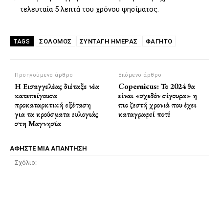
τελευταία 5 λεπτά του χρόνου ψησίματος.
ΣΟΛΟΜΌΣ
ΣΥΝΤΑΓΗ ΗΜΕΡΑΣ
ΦΑΓΗΤΌ
TAGS
Προηγούμενο άρθρο
Επόμενο άρθρο
Η Εισαγγελέας διέταξε νέα
Copernicus: Το 2024 θα
κατεπείγουσα
είναι «σχεδόν σίγουρα» η
προκαταρκτική εξέταση
πιο ζεστή χρονιά που έχει
για τα κρούσματα ευλογιάς
καταγραφεί ποτέ
στη Μαγνησία
ΑΦΗΣΤΕ ΜΙΑ ΑΠΑΝΤΗΣΗ