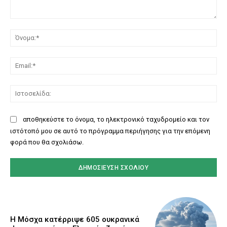
Σχόλιο:
Όν
Ema
Ισ
αποθηκεύστε το όνομα, το ηλεκτρονικό ταχυδρομείο και τον
ιστότοπό μου σε αυτό το πρόγραμμα περιήγησης για την επόμενη
φορά που θα σχολιάσω.
Η Μόσχα κατέρριψε 605 ουκρανικά