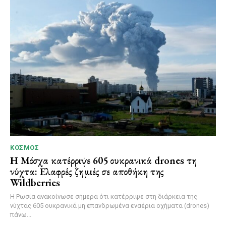
ΚΌΣΜΟΣ
Η Μόσχα κατέρριψε 605 ουκρανικά drones τη
νύχτα: Ελαφρές ζημιές σε αποθήκη της
Wildberries
Η Ρωσία ανακοίνωσε σήμερα ότι κατέρριψε στη διάρκεια της
νύχτας 605 ουκρανικά μη επανδρωμένα εναέρια οχήματα (drones)
πάνω...