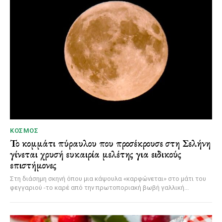
ΚΌΣΜΟΣ
Το κομμάτι πύραυλου που προσέκρουσε στη Σελήνη
γίνεται χρυσή ευκαιρία μελέτης για ειδικούς
επιστήμονες
Στη διάσημη σκηνή όπου μια κάψουλα «καρφώνεται» στο μάτι του
φεγγαριού -το καρέ από την πρωτοποριακή βωβή γαλλική...