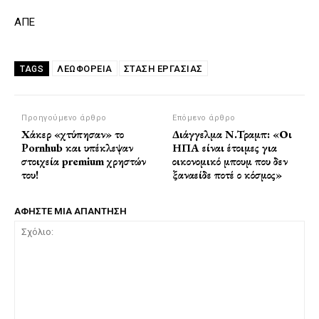
ΑΠΕ
ΛΕΩΦΟΡΕΙΑ
ΣΤΆΣΗ ΕΡΓΑΣΊΑΣ
TAGS
Προηγούμενο άρθρο
Επόμενο άρθρο
Χάκερ «χτύπησαν» το
Διάγγελμα Ν.Τραμπ: «Οι
Pornhub και υπέκλεψαν
ΗΠΑ είναι έτοιμες για
στοιχεία premium χρηστών
οικονομικό μπουμ που δεν
του!
ξαναείδε ποτέ ο κόσμος»
ΑΦΗΣΤΕ ΜΙΑ ΑΠΑΝΤΗΣΗ