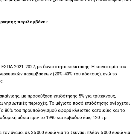
ρνησης περιλαμβάνει:
 ΕΣΠΑ 2021-2027, με δυνατότητα επέκτασης. Η καινοτομία του
νεργειακών παρεμβάσεων (20%-40% του κόστους), ενώ το
ς.
ακαίνισης, με προσαύξηση επιδότησης 5% για τρίτεκνους,
αι νησιωτικές περιοχές. Το μέγιστο ποσό επιδότησης ανέρχεται
 Το 80% του προϋπολογισμού αφορά κλειστές κατοικίες και το
οδομική άδεια πριν το 1990 και εμβαδού έως 120 τ.μ..
 τον άγαμο, σε 35.000 ευρώ για το ζευγάρι πλέον 5.000 ευρώ για