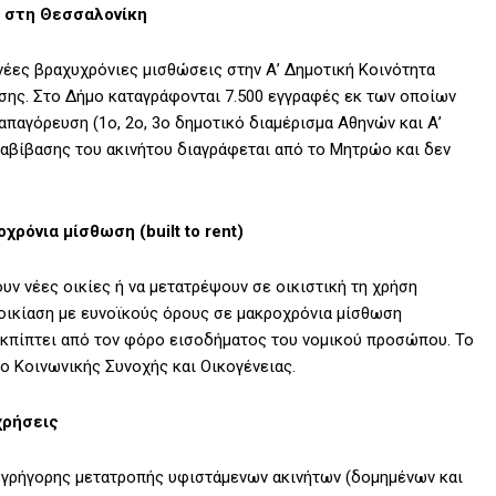
ς στη Θεσσαλονίκη
νέες βραχυχρόνιες μισθώσεις στην Α’ Δημοτική Κοινότητα
ασης. Στο Δήμο καταγράφονται 7.500 εγγραφές εκ των οποίων
 απαγόρευση (1ο, 2ο, 3ο δημοτικό διαμέρισμα Αθηνών και Α’
αβίβασης του ακινήτου διαγράφεται από το Μητρώο και δεν
ρόνια μίσθωση (built to rent)
υν νέες οικίες ή να μετατρέψουν σε οικιστική τη χρήση
οικίαση με ευνοϊκούς όρους σε μακροχρόνια μίσθωση
 εκπίπτει από τον φόρο εισοδήματος του νομικού προσώπου. Το
ο Κοινωνικής Συνοχής και Οικογένειας.
χρήσεις
α γρήγορης μετατροπής υφιστάμενων ακινήτων (δομημένων και