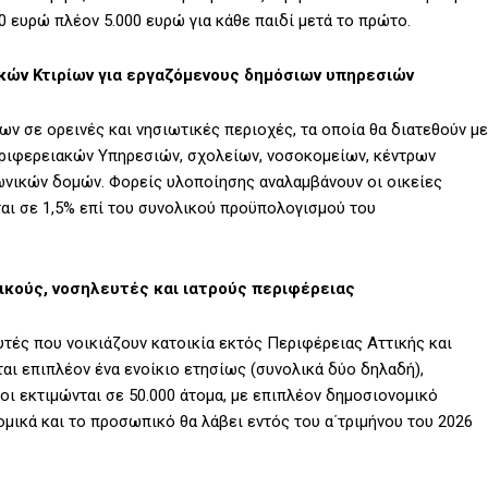
00 ευρώ πλέον 5.000 ευρώ για κάθε παιδί μετά το πρώτο.
κών Κτιρίων για εργαζόμενους δημόσιων υπηρεσιών
ν σε ορεινές και νησιωτικές περιοχές, τα οποία θα διατεθούν με
ριφερειακών Υπηρεσιών, σχολείων, νοσοκομείων, κέντρων
νωνικών δομών. Φορείς υλοποίησης αναλαμβάνουν οι οικείες
αι σε 1,5% επί του συνολικού προϋπολογισμού του
ικούς, νοσηλευτές και ιατρούς περιφέρειας
τές που νοικιάζουν κατοικία εκτός Περιφέρειας Αττικής και
ι επιπλέον ένα ενοίκιο ετησίως (συνολικά δύο δηλαδή),
ι εκτιμώνται σε 50.000 άτομα, με επιπλέον δημοσιονομικό
ομικά και το προσωπικό θα λάβει εντός του α΄τριμήνου του 2026