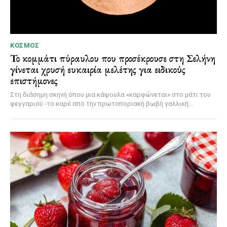
ΚΌΣΜΟΣ
Το κομμάτι πύραυλου που προσέκρουσε στη Σελήνη
γίνεται χρυσή ευκαιρία μελέτης για ειδικούς
επιστήμονες
Στη διάσημη σκηνή όπου μια κάψουλα «καρφώνεται» στο μάτι του
φεγγαριού -το καρέ από την πρωτοποριακή βωβή γαλλική...