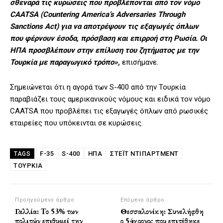
σθεναρά τις κυρώσεις που προβλέπονται από τον νόμο
CAATSA (Countering America’s Adversaries Through
Sanctions Act) για να αποτρέψουν τις εξαγωγές όπλων
που φέρνουν έσοδα, πρόσβαση και επιρροή στη Ρωσία. Οι
ΗΠΑ προσβλέπουν στην επίλυση του ζητήματος με την
Τουρκία με παραγωγικό τρόπο»,
επισήμανε.
Σημειώνεται ότι η αγορά των S-400 από την Τουρκία
παραβιάζει τους αμερικανικούς νόμους και ειδικά τον νόμο
CAATSA που προβλέπει τις εξαγωγές όπλων από ρωσικές
εταιρείες που υπόκεινται σε κυρώσεις.
F-35
S-400
ΗΠΑ
ΣΤΈΙΤ ΝΤΙΠΆΡΤΜΕΝΤ
TAGS
ΤΟΥΡΚΙΑ
Προηγούμενο άρθρο
Επόμενο άρθρο
Γαλλία: Tο 53% των
Θεσσαλονίκη: Συνελήφθη
πολιτών επιθυμεί την
ο 54χρονος που επιτέθηκε