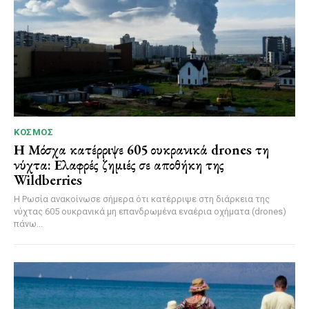
ΚΌΣΜΟΣ
Η Μόσχα κατέρριψε 605 ουκρανικά drones τη
νύχτα: Ελαφρές ζημιές σε αποθήκη της
Wildberries
Η Ρωσία ανακοίνωσε σήμερα ότι κατέρριψε στη διάρκεια της
νύχτας 605 ουκρανικά μη επανδρωμένα εναέρια οχήματα (drones)
πάνω...