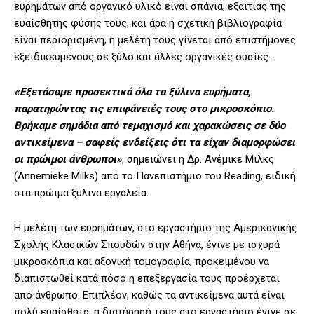
ευρημάτων από οργανικό υλικό είναι σπάνια, εξαιτίας της
ευαίσθητης φύσης τους, και άρα η σχετική βιβλιογραφία
είναι περιορισμένη, η μελέτη τους γίνεται από επιστήμονες
εξειδικευμένους σε ξύλο και άλλες οργανικές ουσίες.
«Εξετάσαμε προσεκτικά όλα τα ξύλινα ευρήματα,
παρατηρώντας τις επιφάνειές τους στο μικροσκόπιο.
Βρήκαμε σημάδια από τεμαχισμό και χαρακώσεις σε δύο
αντικείμενα – σαφείς ενδείξεις ότι τα είχαν διαμορφώσει
οι πρώιμοι άνθρωποι»
, σημειώνει η Δρ. Ανέμικε Μιλκς
(Annemieke Milks) από το Πανεπιστήμιο του Reading, ειδική
στα πρώιμα ξύλινα εργαλεία.
Η μελέτη των ευρημάτων, στο εργαστήριο της Αμερικανικής
Σχολής Κλασικών Σπουδών στην Αθήνα, έγινε με ισχυρά
μικροσκόπια και αξονική τομογραφία, προκειμένου να
διαπιστωθεί κατά πόσο η επεξεργασία τους προέρχεται
από άνθρωπο. Επιπλέον, καθώς τα αντικείμενα αυτά είναι
πολύ ευαίσθητα, η διατήρησή τους στο εργαστήριο έγινε σε