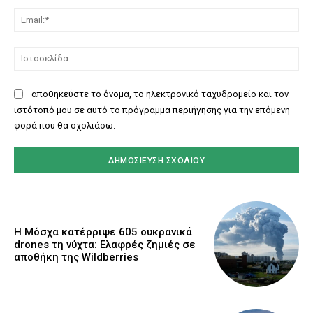
Ema
Ισ
αποθηκεύστε το όνομα, το ηλεκτρονικό ταχυδρομείο και τον
ιστότοπό μου σε αυτό το πρόγραμμα περιήγησης για την επόμενη
φορά που θα σχολιάσω.
Η Μόσχα κατέρριψε 605 ουκρανικά
drones τη νύχτα: Ελαφρές ζημιές σε
αποθήκη της Wildberries