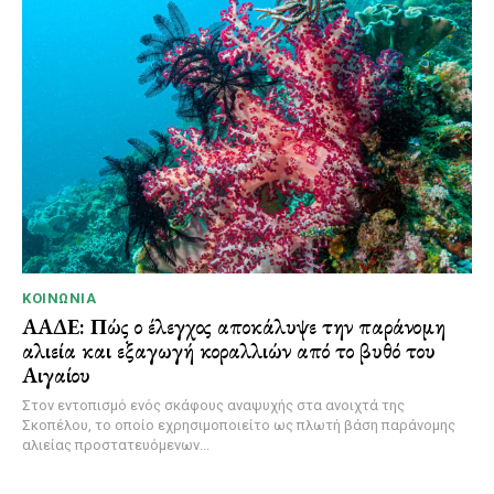
ΚΟΙΝΩΝΊΑ
ΑΑΔΕ: Πώς ο έλεγχος αποκάλυψε την παράνομη
αλιεία και εξαγωγή κοραλλιών από το βυθό του
Αιγαίου
Στον εντοπισμό ενός σκάφους αναψυχής στα ανοιχτά της
Σκοπέλου, το οποίο εχρησιμοποιείτο ως πλωτή βάση παράνομης
αλιείας προστατευόμενων...