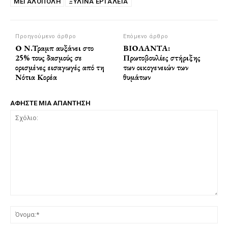
ΜΕΓΑΛΟΠΟΛΗ
ΞΥΛΙΝΑ ΕΡΓΑΛΕΙΑ
Προηγούμενο άρθρο
Επόμενο άρθρο
Ο Ν.Τραμπ αυξάνει στο
ΒΙΟΛΑΝΤΑ:
25% τους δασμούς σε
Πρωτοβουλίες στήριξης
ορισμένες εισαγωγές από τη
των οικογενειών των
Νότια Κορέα
θυμάτων
ΑΦΗΣΤΕ ΜΙΑ ΑΠΑΝΤΗΣΗ
Σχόλιο:
Όν