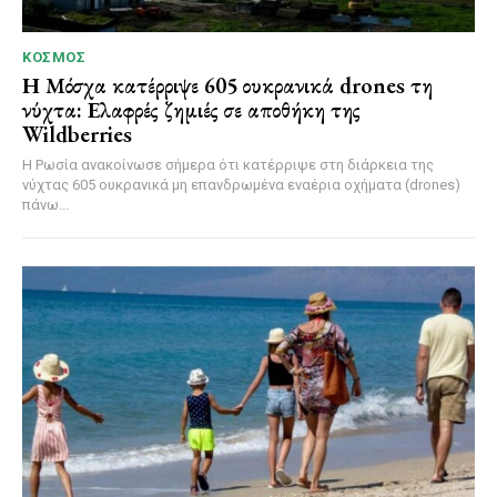
ΚΌΣΜΟΣ
Η Μόσχα κατέρριψε 605 ουκρανικά drones τη
νύχτα: Ελαφρές ζημιές σε αποθήκη της
Wildberries
Η Ρωσία ανακοίνωσε σήμερα ότι κατέρριψε στη διάρκεια της
νύχτας 605 ουκρανικά μη επανδρωμένα εναέρια οχήματα (drones)
πάνω...