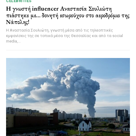
CELEBRITIES
Η γνωστή influencer Αναστασία Σουλιώτη
πιάστηκε με… δονητή εσωρούχου στο αεροδρόμιο της
Νάπολης!
Η Αναστασία Σουλιώτη, γνωστή μέσα από τις τηλεοπτικές
εμφανίσεις της σε τοπικά μέσα της Θεσσαλίας και από τα social
media,...