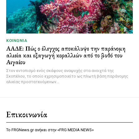
ΚΟΙΝΩΝΊΑ
ΑΑΔΕ: Πώς ο έλεγχος αποκάλυψε την παράνομη
αλιεία και εξαγωγή κοραλλιών από το βυθό του
Αιγαίου
Στον εντοπισμό ενός σκάφους αναψυχής στα ανοιχτά της
Σκοπέλου, το οποίο εχρησιμοποιείτο ως πλωτή βάση παράνομης
αλιείας προστατευόμενων...
Επικοινωνία
Το FRGNews.gr ανήκει στην «FRG MEDIA NEWS»