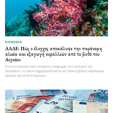
ΚΟΙΝΩΝΊΑ
ΑΑΔΕ: Πώς ο έλεγχος αποκάλυψε την παράνομη
αλιεία και εξαγωγή κοραλλιών από το βυθό του
Αιγαίου
Στον εντοπισμό ενός σκάφους αναψυχής στα ανοιχτά της
Σκοπέλου, το οποίο εχρησιμοποιείτο ως πλωτή βάση παράνομης
αλιείας προστατευόμενων...