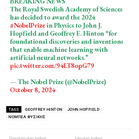
BREAKING NEWS
The Royal Swedish Academy of Sciences
has decided to award the 2024
#NobelPrize
in Physics to John J.
Hopfield and Geoffrey E. Hinton “for
foundational discoveries and inventions
that enable machine learning with
artificial neural networks.”
pic.twitter.com/94LT8opG79
— The Nobel Prize (@NobelPrize)
October 8, 2024
GEOFFREY HINTON
JOHN HOPFIELD
TAGS
ΝΟΜΠΕΛ ΦΥΣΙΚΗΣ
Προηγούμενο άρθρο
Επόμενο άρθρο