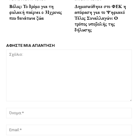
Βόλος: Το δρόμο για τη
Δημοσιεύθηκε στο ΦΕΚ η
φυλακή παίρνει ο 31χρονος
απόφαση για το Ψηφιακό
που θανάτωνε ζώα
Τέλος Συναλλαγών: Ο
τρόπος υποβολής της
δήλωσης
ΑΦΗΣΤΕ ΜΙΑ ΑΠΑΝΤΗΣΗ
Σχόλιο:
Όν
Ema