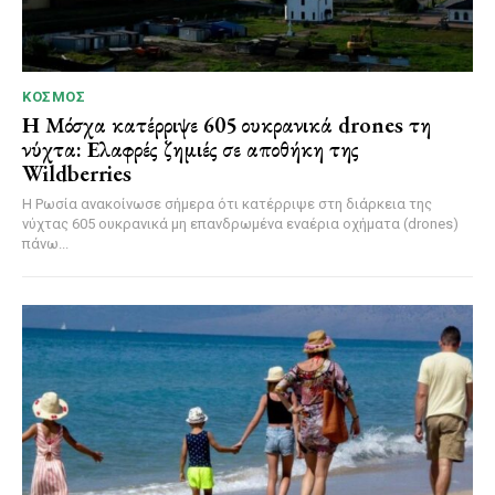
ΚΌΣΜΟΣ
Η Μόσχα κατέρριψε 605 ουκρανικά drones τη
νύχτα: Ελαφρές ζημιές σε αποθήκη της
Wildberries
Η Ρωσία ανακοίνωσε σήμερα ότι κατέρριψε στη διάρκεια της
νύχτας 605 ουκρανικά μη επανδρωμένα εναέρια οχήματα (drones)
πάνω...