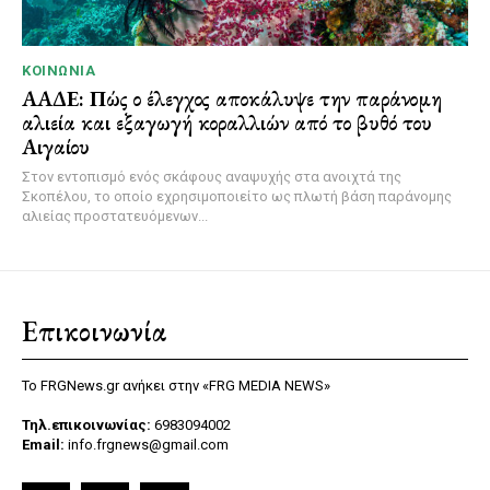
ΚΟΙΝΩΝΊΑ
ΑΑΔΕ: Πώς ο έλεγχος αποκάλυψε την παράνομη
αλιεία και εξαγωγή κοραλλιών από το βυθό του
Αιγαίου
Στον εντοπισμό ενός σκάφους αναψυχής στα ανοιχτά της
Σκοπέλου, το οποίο εχρησιμοποιείτο ως πλωτή βάση παράνομης
αλιείας προστατευόμενων...
Επικοινωνία
Το FRGNews.gr ανήκει στην «FRG MEDIA NEWS»
Τηλ.επικοινωνίας:
6983094002
Email:
info.frgnews@gmail.com