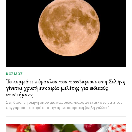
ΚΌΣΜΟΣ
Το κομμάτι πύραυλου που προσέκρουσε στη Σελήνη
γίνεται χρυσή ευκαιρία μελέτης για ειδικούς
επιστήμονες
Στη διάσημη σκηνή όπου μια κάψουλα «καρφώνεται» στο μάτι του
φεγγαριού -το καρέ από την πρωτοποριακή βωβή γαλλική...