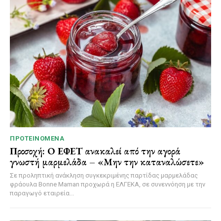
ΠΡΟΤΕΙΝΌΜΕΝΑ
Προσοχή: Ο ΕΦΕΤ ανακαλεί από την αγορά
γνωστή μαρμελάδα – «Μην την καταναλώσετε»
Σε προληπτική ανάκληση συγκεκριμένης παρτίδας μαρμελάδας
φράουλα Bonne Maman προχωρά η ΕΛΓΕΚΑ, σε συνεννόηση με την
παραγωγό εταιρεία...