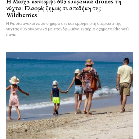
Η Μόσχα κατέρριψε 605 ουκρανικά drones τη
νύχτα: Ελαφρές ζημιές σε αποθήκη της
Wildberries
Η Ρωσία ανακοίνωσε σήμερα ότι κατέρριψε στη διάρκεια της
νύχτας 605 ουκρανικά μη επανδρωμένα εναέρια οχήματα (drones)
πάνω...