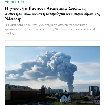
CELEBRITIES
Η γνωστή influencer Αναστασία Σουλιώτη
πιάστηκε με… δονητή εσωρούχου στο αεροδρόμιο της
Νάπολης!
Η Αναστασία Σουλιώτη, γνωστή μέσα από τις τηλεοπτικές
εμφανίσεις της σε τοπικά μέσα της Θεσσαλίας και από τα social
media,...