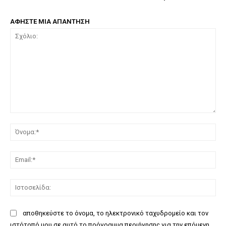
ΑΦΗΣΤΕ ΜΙΑ ΑΠΑΝΤΗΣΗ
Σχόλιο:
Όν
Ema
Ισ
αποθηκεύστε το όνομα, το ηλεκτρονικό ταχυδρομείο και τον
ιστότοπό μου σε αυτό το πρόγραμμα περιήγησης για την επόμενη