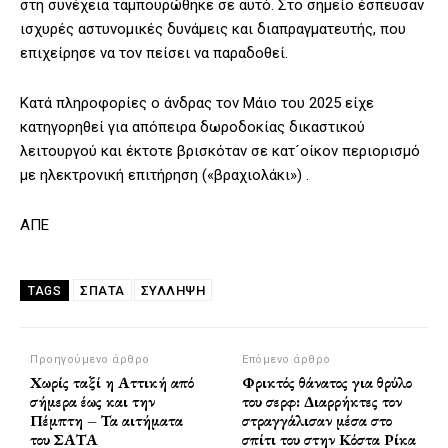
στη συνέχεια ταμπουρώθηκε σε αυτό. Στο σημείο έσπευσαν
ισχυρές αστυνομικές δυνάμεις και διαπραγματευτής, που
επιχείρησε να τον πείσει να παραδοθεί.
Κατά πληροφορίες ο άνδρας τον Μάιο του 2025 είχε
κατηγορηθεί για απόπειρα δωροδοκίας δικαστικού
λειτουργού και έκτοτε βρισκόταν σε κατ´οίκον περιορισμό
με ηλεκτρονική επιτήρηση («βραχιολάκι») .
ΑΠΕ
ΣΠΑΤΑ
ΣΥΛΛΗΨΗ
TAGS
Προηγούμενο άρθρο
Επόμενο άρθρο
Χωρίς ταξί η Αττική από
Φρικτός θάνατος για θρύλο
σήμερα έως και την
του σερφ: Διαρρήκτες τον
Πέμπτη – Τα αιτήματα
στραγγάλισαν μέσα στο
του ΣΑΤΑ
σπίτι του στην Κόστα Ρίκα