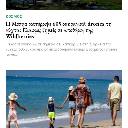
ΚΌΣΜΟΣ
Η Μόσχα κατέρριψε 605 ουκρανικά drones τη
νύχτα: Ελαφρές ζημιές σε αποθήκη της
Wildberries
Η Ρωσία ανακοίνωσε σήμερα ότι κατέρριψε στη διάρκεια της
νύχτας 605 ουκρανικά μη επανδρωμένα εναέρια οχήματα (drones)
πάνω...