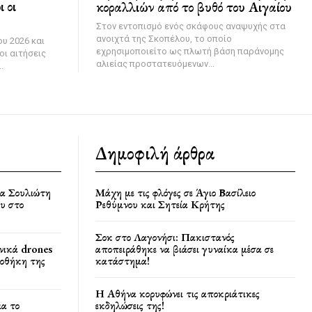
 οι
κοραλλιών από το βυθό του Αιγαίου
Στον εντοπισμό ενός σκάφους αναψυχής στα
ανοιχτά της Σκοπέλου, το οποίο
υ 2026 και
εχρησιμοποιείτο ως πλωτή βάση παράνομης
οι αιτήσεις
αλιείας προστατευόμενων...
.
Δημοφιλή άρθρα
ία Σουλιώτη
Μάχη με τις φλόγες σε Άγιο Βασίλειο
υ στο
Ρεθύμνου και Σητεία Κρήτης
Σοκ στο Λαγονήσι: Πακιστανός
νικά drones
αποπειράθηκε να βιάσει γυναίκα μέσα σε
ποθήκη της
κατάστημα!
Η Αθήνα κορυφώνει τις αποκριάτικες
ια το
εκδηλώσεις της!