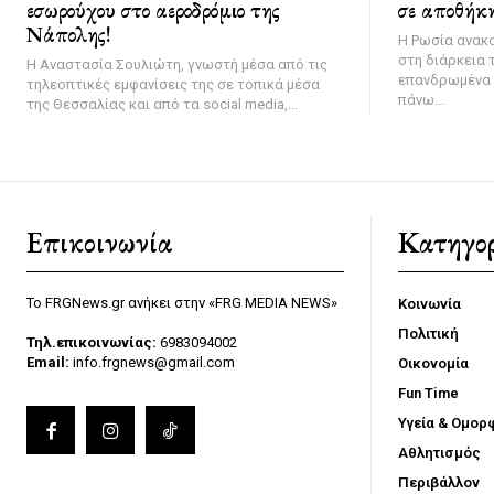
εσωρούχου στο αεροδρόμιο της
σε αποθήκη
Νάπολης!
Η Ρωσία ανακ
στη διάρκεια 
Η Αναστασία Σουλιώτη, γνωστή μέσα από τις
επανδρωμένα 
τηλεοπτικές εμφανίσεις της σε τοπικά μέσα
πάνω...
της Θεσσαλίας και από τα social media,...
Επικοινωνία
Κατηγορ
Το FRGNews.gr ανήκει στην «FRG MEDIA NEWS»
Κοινωνία
Πολιτική
Τηλ.επικοινωνίας:
6983094002
Email:
info.frgnews@gmail.com
Οικονομία
Fun Time
Υγεία & Ομορ
Αθλητισμός
Περιβάλλον