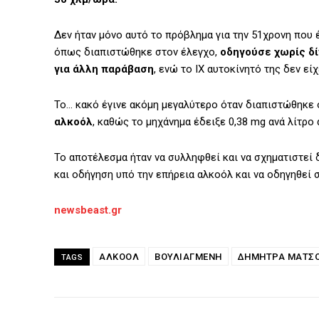
Δεν ήταν μόνο αυτό το πρόβλημα για την 51χρονη που έ
όπως διαπιστώθηκε στον έλεγχο,
οδηγούσε χωρίς δί
για άλλη παράβαση
, ενώ το ΙΧ αυτοκίνητό της δεν ε
Το… κακό έγινε ακόμη μεγαλύτερο όταν διαπιστώθηκε 
αλκοόλ
, καθώς το μηχάνημα έδειξε 0,38 mg ανά λίτρο 
Το αποτέλεσμα ήταν να συλληφθεί και να σχηματιστεί 
και οδήγηση υπό την επήρεια αλκοόλ και να οδηγηθεί
newsbeast.gr
ΑΛΚΟΌΛ
ΒΟΥΛΙΑΓΜΈΝΗ
ΔΉΜΗΤΡΑ ΜΑΤΣ
TAGS