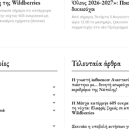
 της Wildberries
Όλους 2026-2027»: Ποιοι
δικαιούχοι
οίνωσε σήμερα ότι κατέρριψε
της νύχτας 605 ουκρανικά μη
Από σήμερα, Τετάρτη 5 Αυγούστο
εναέρια οχήματα (drones)
ώρα 12:00 το μεσημέρι, ξεκινούν 
συμμετοχής στο νέο Πρόγραμμα..
ίες
Τελευταία άρθρα
Η γνωστή influencer Αναστασ
πιάστηκε με… δονητή εσωρούχο
αεροδρόμιο της Νάπολης!
Η Μόσχα κατέρριψε 605 ουκρα
τη νύχτα: Ελαφρές ζημιές σε α
φιά
Wildberries
Ξεκινάει η υποβολή αιτήσεων γ