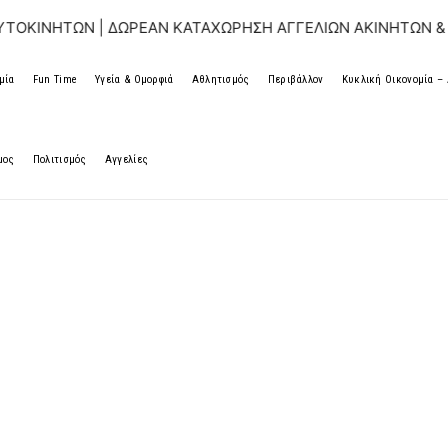
Ν | ΔΩΡΕΑΝ ΚΑΤΑΧΩΡΗΣΗ ΑΓΓΕΛΙΩΝ ΑΚΙΝΗΤΩΝ & ΑΥΤΟΚΙΝΗ
μία
Fun Time
Υγεία & Ομορφιά
Αθλητισμός
Περιβάλλον
Κυκλική Οικονομία 
μος
Πολιτισμός
Αγγελίες