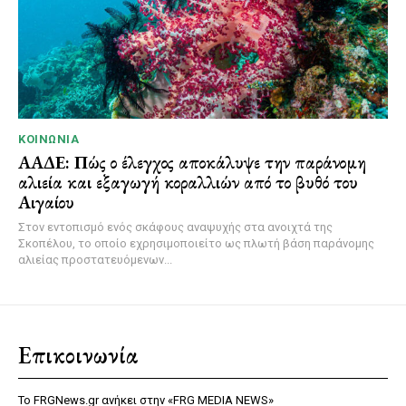
ΚΟΙΝΩΝΊΑ
ΑΑΔΕ: Πώς ο έλεγχος αποκάλυψε την παράνομη
αλιεία και εξαγωγή κοραλλιών από το βυθό του
Αιγαίου
Στον εντοπισμό ενός σκάφους αναψυχής στα ανοιχτά της
Σκοπέλου, το οποίο εχρησιμοποιείτο ως πλωτή βάση παράνομης
αλιείας προστατευόμενων...
Επικοινωνία
Το FRGNews.gr ανήκει στην «FRG MEDIA NEWS»