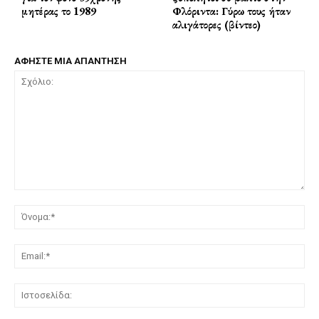
μητέρας το 1989
Φλόριντα: Γύρω τους ήταν
αλιγάτορες (βίντεο)
ΑΦΗΣΤΕ ΜΙΑ ΑΠΑΝΤΗΣΗ
Σχόλιο:
Όν
Ema
Ισ