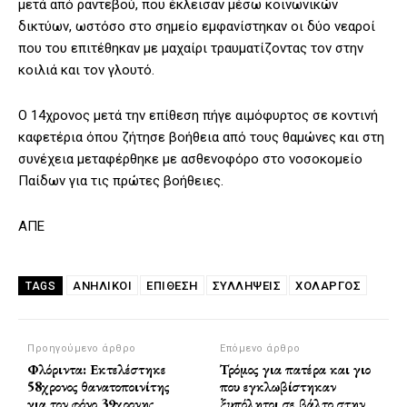
μετά από ραντεβού, που έκλεισαν μέσω κοινωνικών
δικτύων, ωστόσο στο σημείο εμφανίστηκαν οι δύο νεαροί
που του επιτέθηκαν με μαχαίρι τραυματίζοντας τον στην
κοιλιά και τον γλουτό.
Ο 14χρονος μετά την επίθεση πήγε αιμόφυρτος σε κοντινή
καφετέρια όπου ζήτησε βοήθεια από τους θαμώνες και στη
συνέχεια μεταφέρθηκε με ασθενοφόρο στο νοσοκομείο
Παίδων για τις πρώτες βοήθειες.
ΑΠΕ
ΑΝΗΛΙΚΟΙ
ΕΠΙΘΕΣΗ
ΣΥΛΛΗΨΕΙΣ
ΧΟΛΑΡΓΌΣ
TAGS
Προηγούμενο άρθρο
Επόμενο άρθρο
Φλόριντα: Εκτελέστηκε
Τρόμος για πατέρα και γιο
58χρονος θανατοποινίτης
που εγκλωβίστηκαν
για τον φόνο 39χρονης
ξυπόλητοι σε βάλτο στην