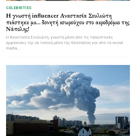
CELEBRITIES
Η γνωστή influencer Αναστασία Σουλιώτη
πιάστηκε με… δονητή εσωρούχου στο αεροδρόμιο της
Νάπολης!
Η Αναστασία Σουλιώτη, γνωστή μέσα από τις τηλεοπτικές
εμφανίσεις της σε τοπικά μέσα της Θεσσαλίας και από τα social
media,...