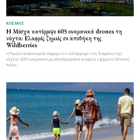
ΚΌΣΜΟΣ
Η Μόσχα κατέρριψε 605 ουκρανικά drones τη
νύχτα: Ελαφρές ζημιές σε αποθήκη της
Wildberries
Η Ρωσία ανακοίνωσε σήμερα ότι κατέρριψε στη διάρκεια της
νύχτας 605 ουκρανικά μη επανδρωμένα εναέρια οχήματα (drones)
πάνω...