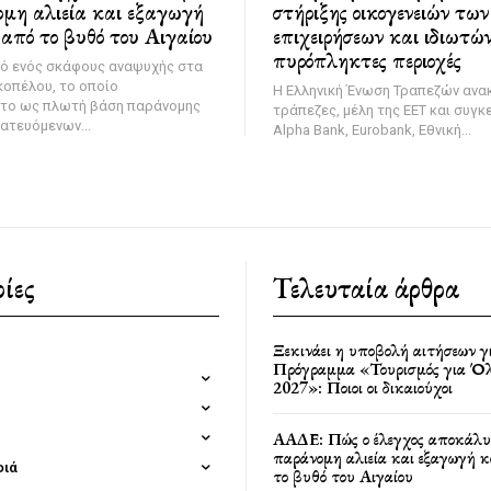
ομη αλιεία και εξαγωγή
στήριξης οικογενειών τω
από το βυθό του Αιγαίου
επιχειρήσεων και ιδιωτών
πυρόπληκτες περιοχές
μό ενός σκάφους αναψυχής στα
κοπέλου, το οποίο
Η Ελληνική Ένωση Τραπεζών ανακ
ίτο ως πλωτή βάση παράνομης
τράπεζες, μέλη της ΕΕΤ και συγκ
ατευόμενων...
Alpha Bank, Eurobank, Εθνική...
ίες
Τελευταία άρθρα
Ξεκινάει η υποβολή αιτήσεων γ
Πρόγραμμα «Τουρισμός για Όλ
2027»: Ποιοι οι δικαιούχοι
ΑΑΔΕ: Πώς ο έλεγχος αποκάλυ
παράνομη αλιεία και εξαγωγή 
φιά
το βυθό του Αιγαίου