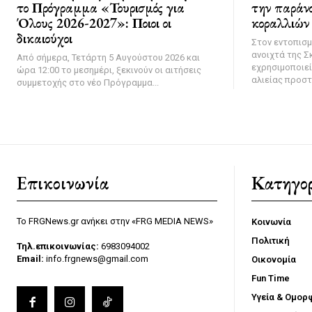
το Πρόγραμμα «Τουρισμός για
την παράν
Όλους 2026-2027»: Ποιοι οι
κοραλλιών 
δικαιούχοι
Στον εντοπισ
ανοιχτά της Σ
Από σήμερα, Τετάρτη 5 Αυγούστου 2026 και
εχρησιμοποιε
ώρα 12:00 το μεσημέρι, ξεκινούν οι αιτήσεις
αλιείας προστ
συμμετοχής στο νέο Πρόγραμμα...
Επικοινωνία
Κατηγορ
Το FRGNews.gr ανήκει στην «FRG MEDIA NEWS»
Κοινωνία
Πολιτική
Τηλ.επικοινωνίας:
6983094002
Email:
info.frgnews@gmail.com
Οικονομία
Fun Time
Υγεία & Ομορ