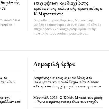
ν θυμάτων,
επιχειρήσεων και διαχείρισης
 σε
κρίσεων της πολιτικής προστασίας ο
Κ.Μητσοτάκης
οινώνει ότι 4
Ο πρωθυπουργός Κυριάκος Μητσοτάκης
εκριμένα η
μετέβη το απόγευμα στο συντονιστικό κέντρο
επιχειρήσεων και διαχείρισης κρίσεων της
πολιτικής προστασίας προκειμένου...
Δημοφιλή άρθρα
ια το
Ασημένιος ο Μάριος Μαυρουδάκος στο
ους 2026-
Πανευρωπαϊκό Πρωτάθλημα Ζίου Ζίτσου:
«Εκπροσωπώ τη χώρα μου με υπερηφάνεια»
ψε την
Μουντιάλ 2026: Ο Κιλιάν Μπαπέ των ρεκόρ
κοραλλιών από
– Έγινε ο πρώτος σκόρερ όλων των εποχών