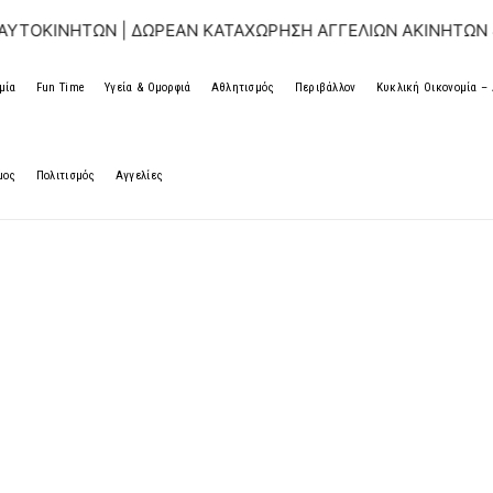
ΩΝ | ΔΩΡΕΑΝ ΚΑΤΑΧΩΡΗΣΗ ΑΓΓΕΛΙΩΝ ΑΚΙΝΗΤΩΝ & ΑΥΤΟΚΙ
μία
Fun Time
Υγεία & Ομορφιά
Αθλητισμός
Περιβάλλον
Κυκλική Οικονομία 
μος
Πολιτισμός
Αγγελίες