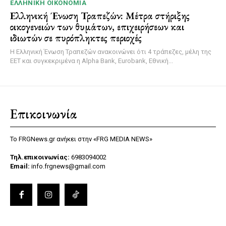
ΕΛΛΗΝΙΚΉ ΟΙΚΟΝΟΜΊΑ
Ελληνική Ένωση Τραπεζών: Μέτρα στήριξης
οικογενειών των θυμάτων, επιχειρήσεων και
ιδιωτών σε πυρόπληκτες περιοχές
Η Ελληνική Ένωση Τραπεζών ανακοινώνει ότι 4 τράπεζες, μέλη της
ΕΕΤ και συγκεκριμένα η Alpha Bank, Eurobank, Εθνική...
Επικοινωνία
Το FRGNews.gr ανήκει στην «FRG MEDIA NEWS»
Τηλ.επικοινωνίας:
6983094002
Email:
info.frgnews@gmail.com