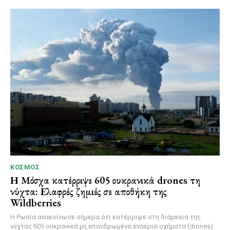
ΚΌΣΜΟΣ
Η Μόσχα κατέρριψε 605 ουκρανικά drones τη
νύχτα: Ελαφρές ζημιές σε αποθήκη της
Wildberries
Η Ρωσία ανακοίνωσε σήμερα ότι κατέρριψε στη διάρκεια της
νύχτας 605 ουκρανικά μη επανδρωμένα εναέρια οχήματα (drones)