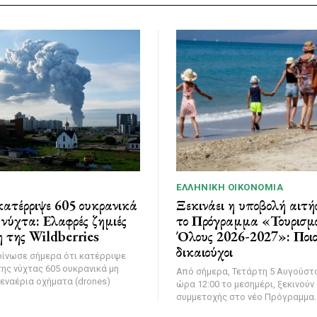
ΕΛΛΗΝΙΚΉ ΟΙΚΟΝΟΜΊΑ
ατέρριψε 605 ουκρανικά
Ξεκινάει η υποβολή αιτή
νύχτα: Ελαφρές ζημιές
το Πρόγραμμα «Τουρισμό
 της Wildberries
Όλους 2026-2027»: Ποιοι
δικαιούχοι
οίνωσε σήμερα ότι κατέρριψε
της νύχτας 605 ουκρανικά μη
Από σήμερα, Τετάρτη 5 Αυγούστο
εναέρια οχήματα (drones)
ώρα 12:00 το μεσημέρι, ξεκινούν 
συμμετοχής στο νέο Πρόγραμμα..