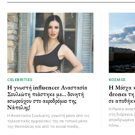
CELEBRITIES
ΚΌΣΜΟΣ
Η γνωστή influencer Αναστασία
Η Μόσχα κ
Σουλιώτη πιάστηκε με… δονητή
drones τη 
εσωρούχου στο αεροδρόμιο της
σε αποθήκη
Νάπολης!
Η Ρωσία ανακ
στη διάρκεια 
Η Αναστασία Σουλιώτη, γνωστή μέσα από τις
επανδρωμένα 
τηλεοπτικές εμφανίσεις της σε τοπικά μέσα
πάνω...
της Θεσσαλίας και από τα social media,...