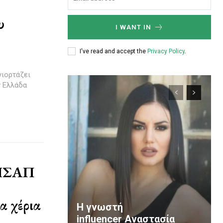
υ
I WANT IN
I've read and accept the
Privacy Policy
.
γιορτάζει
ν Ελλάδα
ν ΗΣΑΠ
α χέρια
Η γνωστή
influencer Αναστασία