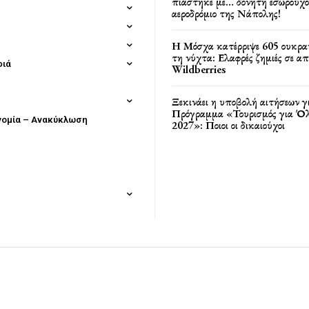
πιάστηκε με… δονητή εσωρούχο
αεροδρόμιο της Νάπολης!
Η Μόσχα κατέρριψε 605 ουκρα
τη νύχτα: Ελαφρές ζημιές σε α
φιά
Wildberries
Ξεκινάει η υποβολή αιτήσεων γ
Πρόγραμμα «Τουρισμός για Όλ
νομία – Ανακύκλωση
2027»: Ποιοι οι δικαιούχοι