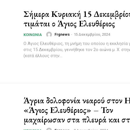
Σήμερα Κυριακή 15 Δεκεμβρίο
τιμάται ο Άγιος Ελευθέριος
Frgnews
-
15 Δεκεμβρίου, 2024
ΚΟΙΝΩΝΊΑ
Ο Άγιος Ελευθέριος, τη μνήμη του οποίου η εκκλησία 
στις 15 Δεκεμβρίου, γεννήθηκε τον 2o αιώνα μ. Χ. στη
(κατά άλλους στην...
Άγρια δολοφονία νεαρού στο
«Άγιος Ελευθέριος» – Τον
μαχαίρωσαν στα πλευρά και στ