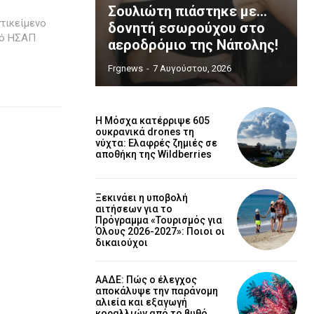
Σουλιώτη πιάστηκε με…
τικείμενο
δονητή εσωρούχου στο
μό ΗΣΑΠ
αεροδρόμιο της Νάπολης!
Frgnews
-
7 Αυγούστου, 2026
Η Μόσχα κατέρριψε 605
ουκρανικά drones τη
νύχτα: Ελαφρές ζημιές σε
αποθήκη της Wildberries
Ξεκινάει η υποβολή
αιτήσεων για το
Πρόγραμμα «Τουρισμός για
Όλους 2026-2027»: Ποιοι οι
δικαιούχοι
ΑΑΔΕ: Πώς ο έλεγχος
αποκάλυψε την παράνομη
αλιεία και εξαγωγή
κοραλλιών από το βυθό