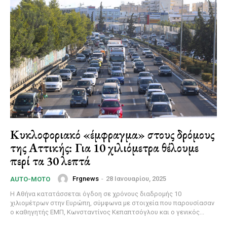
Κυκλοφοριακό «έμφραγμα» στους δρόμους
της Αττικής: Για 10 χιλιόμετρα θέλουμε
περί τα 30 λεπτά
Frgnews
-
28 Ιανουαρίου, 2025
AUTO-MOTO
Η Αθήνα κατατάσσεται όγδοη σε χρόνους διαδρομής 10
χιλιομέτρων στην Ευρώπη, σύμφωνα με στοιχεία που παρουσίασαν
ο καθηγητής ΕΜΠ, Κωνσταντίνος Κεπαπτσόγλου και ο γενικός...