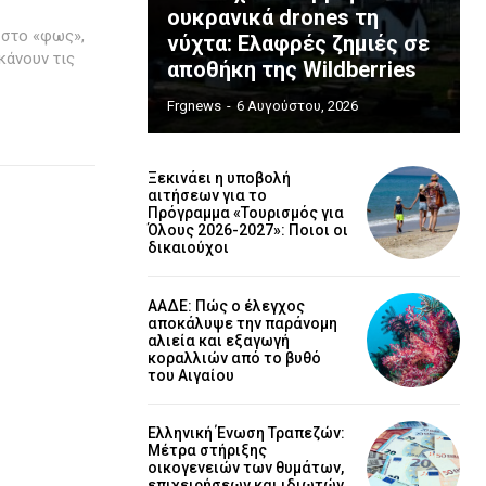
ουκρανικά drones τη
 στο «φως»,
νύχτα: Ελαφρές ζημιές σε
κάνουν τις
αποθήκη της Wildberries
Frgnews
-
6 Αυγούστου, 2026
Ξεκινάει η υποβολή
αιτήσεων για το
Πρόγραμμα «Τουρισμός για
Όλους 2026-2027»: Ποιοι οι
δικαιούχοι
ΑΑΔΕ: Πώς ο έλεγχος
αποκάλυψε την παράνομη
αλιεία και εξαγωγή
κοραλλιών από το βυθό
του Αιγαίου
Ελληνική Ένωση Τραπεζών:
Μέτρα στήριξης
οικογενειών των θυμάτων,
επιχειρήσεων και ιδιωτών