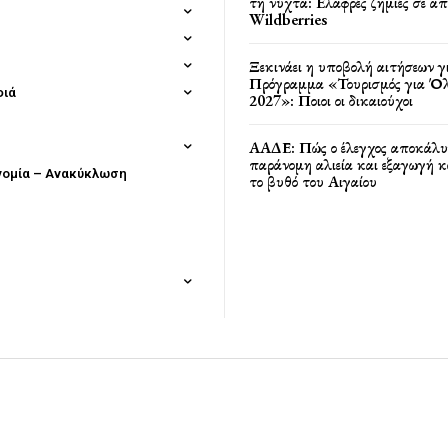
τη νύχτα: Ελαφρές ζημιές σε α
Wildberries
Ξεκινάει η υποβολή αιτήσεων γ
Πρόγραμμα «Τουρισμός για Όλ
φιά
2027»: Ποιοι οι δικαιούχοι
ΑΑΔΕ: Πώς ο έλεγχος αποκάλυ
παράνομη αλιεία και εξαγωγή 
νομία – Ανακύκλωση
το βυθό του Αιγαίου