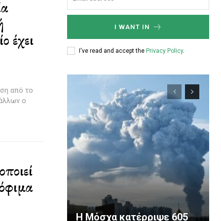
ία
ή
I WANT IN
ο έχει
I've read and accept the
Privacy Policy
.
ση από το
 άλλων ο
οποιεί
όφιμα
Η Μόσχα κατέρριψε 605