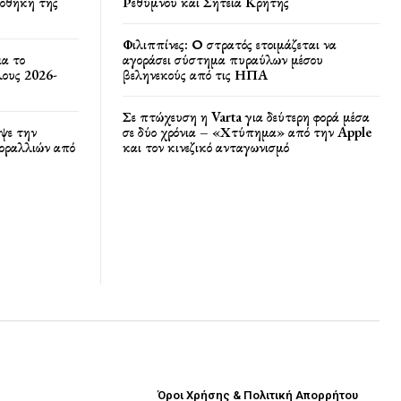
ποθήκη της
Ρεθύμνου και Σητεία Κρήτης
Φιλιππίνες: Ο στρατός ετοιμάζεται να
ια το
αγοράσει σύστημα πυραύλων μέσου
ους 2026-
βεληνεκούς από τις ΗΠΑ
Σε πτώχευση η Varta για δεύτερη φορά μέσα
ψε την
σε δύο χρόνια – «Χτύπημα» από την Apple
κοραλλιών από
και τον κινεζικό ανταγωνισμό
Όροι Χρήσης & Πολιτική Απορρήτου