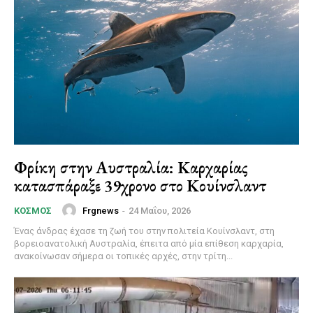
Φρίκη στην Αυστραλία: Καρχαρίας
κατασπάραξε 39χρονο στο Κουίνσλαντ
Frgnews
-
24 Μαΐου, 2026
ΚΌΣΜΟΣ
Ένας άνδρας έχασε τη ζωή του στην πολιτεία Κουίνσλαντ, στη
βορειοανατολική Αυστραλία, έπειτα από μία επίθεση καρχαρία,
ανακοίνωσαν σήμερα οι τοπικές αρχές, στην τρίτη...