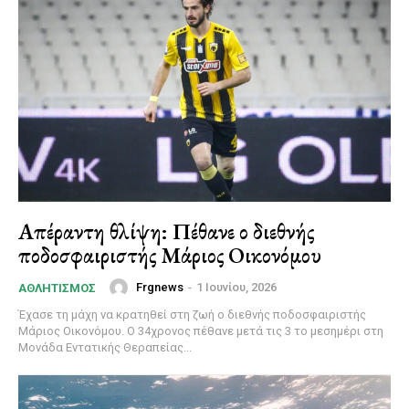
Απέραντη θλίψη: Πέθανε ο διεθνής
ποδοσφαιριστής Μάριος Οικονόμου
Frgnews
-
1 Ιουνίου, 2026
ΑΘΛΗΤΙΣΜΌΣ
Έχασε τη μάχη να κρατηθεί στη ζωή ο διεθνής ποδοσφαιριστής
Μάριος Οικονόμου. Ο 34χρονος πέθανε μετά τις 3 το μεσημέρι στη
Μονάδα Εντατικής Θεραπείας...