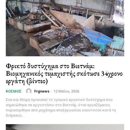
Φρικτό δυστύχημα στο Βιετνάμ:
Βιομηχανικός τεμαχιστής σκότωσε 34χρονο
εργάτη (βίντεο)
Frgnews
-
12 Μαΐου, 2026
ΚΌΣΜΟΣ
Σοκ και θλίψη προκαλεί το τραγικό εργατικό δυστύχημα που
σημειώθηκε σε εργοστάσιο στο Βιετνάμ, όταν εργαζόμενος
παρασύρθηκε από μηχάνημα επεξεργασίας καουτσούκ κατά τη
διάρκεια...