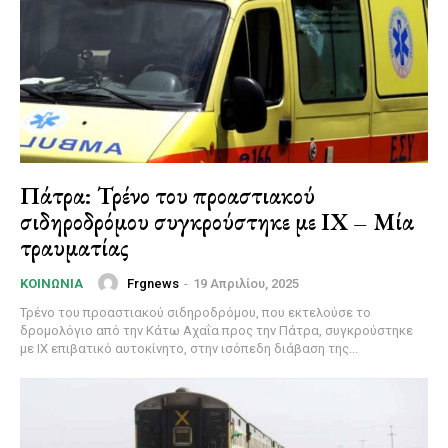
Πάτρα: Τρένο του προαστιακού
σιδηροδρόμου συγκρούστηκε με ΙΧ – Μία
τραυματίας
Frgnews
-
19 Απριλίου, 2025
ΚΟΙΝΩΝΊΑ
Τρένο του προαστιακού σιδηροδρόμου, που εκτελούσε το
δρομολόγιο από την Κάτω Αχαΐα προς την Πάτρα, συγκρούστηκε
με ΙΧ επιβατικό αυτοκίνητο, στην ισόπεδη διάβαση της...