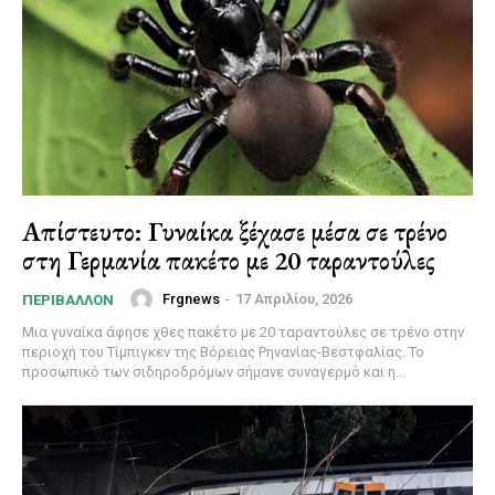
Απίστευτο: Γυναίκα ξέχασε μέσα σε τρένο
στη Γερμανία πακέτο με 20 ταραντούλες
Frgnews
-
17 Απριλίου, 2026
ΠΕΡΙΒΆΛΛΟΝ
Μια γυναίκα άφησε χθες πακέτο με 20 ταραντούλες σε τρένο στην
περιοχή του Τίμπιγκεν της Βόρειας Ρηνανίας-Βεστφαλίας. Το
προσωπικό των σιδηροδρόμων σήμανε συναγερμό και η...