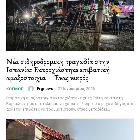
Νέα σιδηροδρομική τραγωδία στην
Ισπανία: Εκτροχιάστηκε επιβατική
αμαξοστοιχία – Ένας νεκρός
Frgnews
-
21 Ιανουαρίου, 2026
ΚΌΣΜΟΣ
Επιβατική αμαξοστοιχία εκτροχιάστηκε χθες Τρίτη κοντά στη
Βαρκελώνη, με αποτέλεσμα να χάσει τη ζωή του ο μηχανοδηγός και
αρκετοί επιβάτες να τραυματιστούν, όπως μεταδίδει...