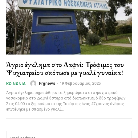
Άγριο έγκλημα στο Δαφνί: Τρόφιμος του
Ψυχιατρείου σκότωσε με γυαλί γυναίκα!
Frgnews
-
19 Φεβρουαρίου, 2025
ΚΟΙΝΩΝΊΑ
Άγριο έγκλημα σημειώθηκε τα ξημερώματα στο ψυχιατρικό
νοσοκομείο στο Δαφνί ύστερα από διαπληκτισμό δύο τροφίμων.
Στις 04:00 τα ξημερώματα της Τετάρτης ένας 47χρονος άνδρας
επιτέθηκε με σπασμένο γυαλί...