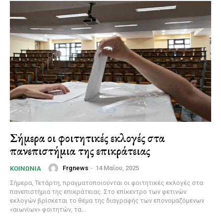
Σήμερα οι φοιτητικές εκλογές στα
πανεπιστήμια της επικράτειας
Frgnews
-
14 Μαΐου, 2025
ΚΟΙΝΩΝΊΑ
Σήμερα, Τετάρτη, πραγματοποιούνται οι φοιτητικές εκλογές στα
πανεπιστήμια της επικράτειας. Στο επίκεντρο των φετινών
εκλογών βρίσκεται το θέμα της διαγραφής των επονομαζόμενων
«αιωνίων» φοιτητών, τα...