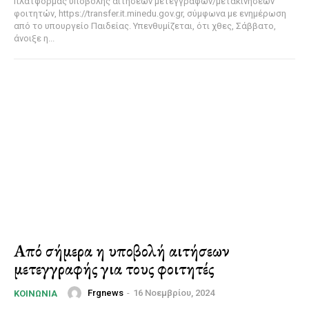
πλατφόρμας υποβολής αιτήσεων μετεγγραφών/μετακινήσεων
φοιτητών, https://transfer.it.minedu.gov.gr, σύμφωνα με ενημέρωση
από το υπουργείο Παιδείας. Υπενθυμίζεται, ότι χθες, Σάββατο,
άνοιξε η...
Από σήμερα η υποβολή αιτήσεων
μετεγγραφής για τους φοιτητές
Frgnews
-
16 Νοεμβρίου, 2024
ΚΟΙΝΩΝΊΑ