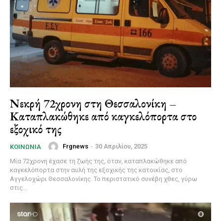
Νεκρή 72χρονη στη Θεσσαλονίκη –
Καταπλακώθηκε από καγκελόπορτα στο
εξοχικό της
Frgnews
-
30 Απριλίου, 2025
ΚΟΙΝΩΝΊΑ
Μία 72χρονη έχασε τη ζωής της, όταν, καταπλακώθηκε από
καγκελόπορτα στην αυλή της εξοχικής της κατοικίας, στο
Αγγελοχώρι Θεσσαλονίκης. Το περιστατικό συνέβη χθες, γύρω
στις...