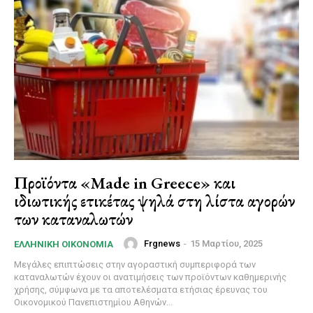
Προϊόντα «Made in Greece» και
ιδιωτικής ετικέτας ψηλά στη λίστα αγορών
των καταναλωτών
Frgnews
-
15 Μαρτίου, 2025
ΕΛΛΗΝΙΚΉ ΟΙΚΟΝΟΜΊΑ
Μεγάλες επιπτώσεις στην αγοραστική συμπεριφορά των
καταναλωτών έχουν οι ανατιμήσεις των προϊόντων καθημερινής
χρήσης, σύμφωνα με τα αποτελέσματα ετήσιας έρευνας του
Οικονομικού Πανεπιστημίου Αθηνών...