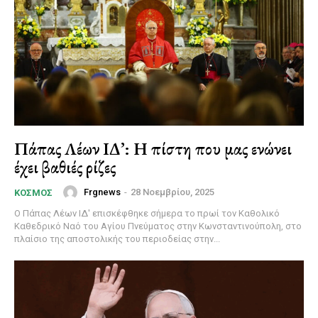
Πάπας Λέων ΙΔ’: Η πίστη που μας ενώνει
έχει βαθιές ρίζες
Frgnews
-
28 Νοεμβρίου, 2025
ΚΌΣΜΟΣ
Ο Πάπας Λέων ΙΔ' επισκέφθηκε σήμερα το πρωί τον Καθολικό
Καθεδρικό Ναό του Αγίου Πνεύματος στην Κωνσταντινούπολη, στο
πλαίσιο της αποστολικής του περιοδείας στην...