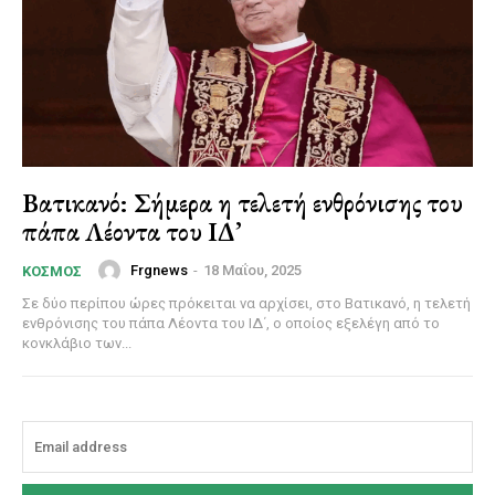
Βατικανό: Σήμερα η τελετή ενθρόνισης του
πάπα Λέοντα του ΙΔ’
Frgnews
-
18 Μαΐου, 2025
ΚΌΣΜΟΣ
Σε δύο περίπου ώρες πρόκειται να αρχίσει, στο Βατικανό, η τελετή
ενθρόνισης του πάπα Λέοντα του ΙΔ΄, ο οποίος εξελέγη από το
κονκλάβιο των...