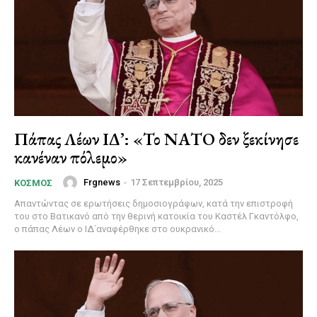
Πάπας Λέων ΙΔ’: «Το ΝΑΤΟ δεν ξεκίνησε
κανέναν πόλεμο»
Frgnews
-
17 Σεπτεμβρίου, 2025
ΚΌΣΜΟΣ
Απαντώντας σε ερωτήσεις δημοσιογράφων, κατά την επιστροφή
του στο Βατικανό από την θερινή κατοικία του Καστέλ Γκαντόλφο,
ο πάπας Λέων ο ΙΔ΄αναφέρθηκε στο ουκρανικό...