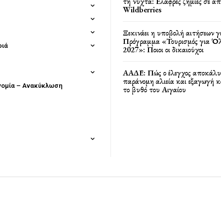
τη νύχτα: Ελαφρές ζημιές σε α
Wildberries
Ξεκινάει η υποβολή αιτήσεων γ
Πρόγραμμα «Τουρισμός για Όλ
φιά
2027»: Ποιοι οι δικαιούχοι
ΑΑΔΕ: Πώς ο έλεγχος αποκάλυ
παράνομη αλιεία και εξαγωγή 
νομία – Ανακύκλωση
το βυθό του Αιγαίου