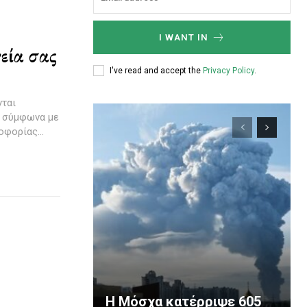
I WANT IN
εία σας
I've read and accept the
Privacy Policy
.
νται
ς σύμφωνα με
φορίας...
Η Μόσχα κατέρριψε 605