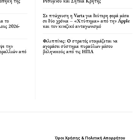
ποθήκη της
Ρεθύμνου και Σητεία Κρήτης
Σε πτώχευση η Varta για δεύτερη φορά μέσα
ια το
σε δύο χρόνια – «Χτύπημα» από την Apple
ους 2026-
και τον κινεζικό ανταγωνισμό
Φιλιππίνες: Ο στρατός ετοιμάζεται να
ψε την
αγοράσει σύστημα πυραύλων μέσου
κοραλλιών από
βεληνεκούς από τις ΗΠΑ
Όροι Χρήσης & Πολιτική Απορρήτου