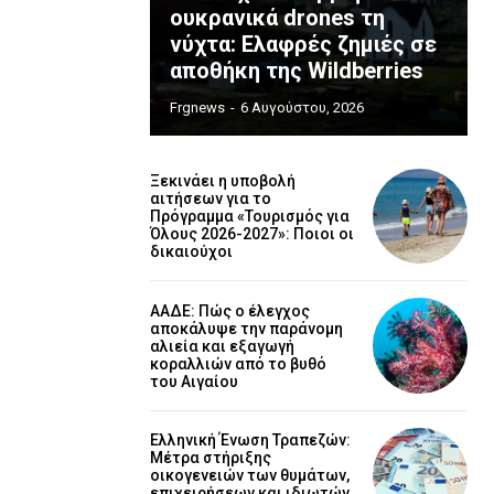
ουκρανικά drones τη
νύχτα: Ελαφρές ζημιές σε
αποθήκη της Wildberries
Frgnews
-
6 Αυγούστου, 2026
Ξεκινάει η υποβολή
αιτήσεων για το
Πρόγραμμα «Τουρισμός για
Όλους 2026-2027»: Ποιοι οι
δικαιούχοι
ΑΑΔΕ: Πώς ο έλεγχος
αποκάλυψε την παράνομη
αλιεία και εξαγωγή
κοραλλιών από το βυθό
του Αιγαίου
Ελληνική Ένωση Τραπεζών:
Μέτρα στήριξης
οικογενειών των θυμάτων,
επιχειρήσεων και ιδιωτών