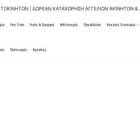
ΩΝ | ΔΩΡΕΑΝ ΚΑΤΑΧΩΡΗΣΗ ΑΓΓΕΛΙΩΝ ΑΚΙΝΗΤΩΝ & ΑΥΤΟΚΙΝ
μία
Fun Time
Υγεία & Ομορφιά
Αθλητισμός
Περιβάλλον
Κυκλική Οικονομία 
μος
Πολιτισμός
Αγγελίες