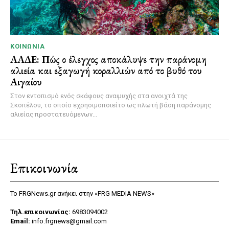
ΚΟΙΝΩΝΊΑ
ΑΑΔΕ: Πώς ο έλεγχος αποκάλυψε την παράνομη
αλιεία και εξαγωγή κοραλλιών από το βυθό του
Αιγαίου
Στον εντοπισμό ενός σκάφους αναψυχής στα ανοιχτά της
Σκοπέλου, το οποίο εχρησιμοποιείτο ως πλωτή βάση παράνομης
αλιείας προστατευόμενων...
Επικοινωνία
Το FRGNews.gr ανήκει στην «FRG MEDIA NEWS»
Τηλ.επικοινωνίας:
6983094002
Email:
info.frgnews@gmail.com