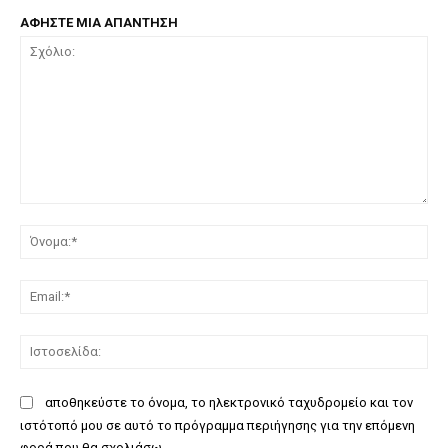
ΑΦΗΣΤΕ ΜΙΑ ΑΠΑΝΤΗΣΗ
Σχόλιο:
Όν
Ema
Ισ
αποθηκεύστε το όνομα, το ηλεκτρονικό ταχυδρομείο και τον
ιστότοπό μου σε αυτό το πρόγραμμα περιήγησης για την επόμενη
φορά που θα σχολιάσω.