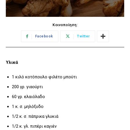
Κοινοποίηση:
Facebook
Twitter
Υλικά
1 κιλό κοτόπουλο φιλέτο μπούτι
200 γρ. γιαούρτι
60 γρ. ελαιόλαδο
1 κ. σ. μηλόξυδο
1/2 κ. σ. πάπρικα γλυκιά
1/2 κ. γλ. πιπέρι καγιέν