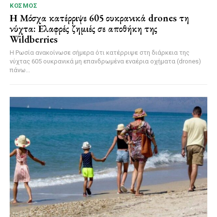
ΚΌΣΜΟΣ
Η Μόσχα κατέρριψε 605 ουκρανικά drones τη
νύχτα: Ελαφρές ζημιές σε αποθήκη της
Wildberries
Η Ρωσία ανακοίνωσε σήμερα ότι κατέρριψε στη διάρκεια της
νύχτας 605 ουκρανικά μη επανδρωμένα εναέρια οχήματα (drones)
πάνω...