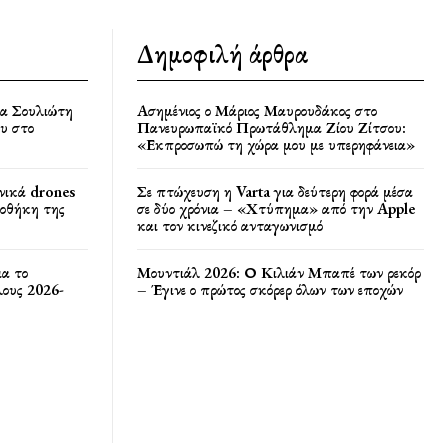
Δημοφιλή άρθρα
ία Σουλιώτη
Ασημένιος ο Μάριος Μαυρουδάκος στο
υ στο
Πανευρωπαϊκό Πρωτάθλημα Ζίου Ζίτσου:
«Εκπροσωπώ τη χώρα μου με υπερηφάνεια»
νικά drones
Σε πτώχευση η Varta για δεύτερη φορά μέσα
ποθήκη της
σε δύο χρόνια – «Χτύπημα» από την Apple
και τον κινεζικό ανταγωνισμό
ια το
Μουντιάλ 2026: Ο Κιλιάν Μπαπέ των ρεκόρ
ους 2026-
– Έγινε ο πρώτος σκόρερ όλων των εποχών