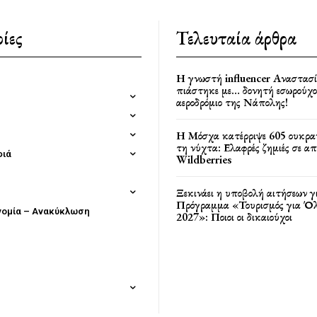
ίες
Τελευταία άρθρα
Η γνωστή influencer Αναστασ
πιάστηκε με… δονητή εσωρούχο
αεροδρόμιο της Νάπολης!
Η Μόσχα κατέρριψε 605 ουκρα
τη νύχτα: Ελαφρές ζημιές σε α
φιά
Wildberries
Ξεκινάει η υποβολή αιτήσεων γ
Πρόγραμμα «Τουρισμός για Όλ
νομία – Ανακύκλωση
2027»: Ποιοι οι δικαιούχοι