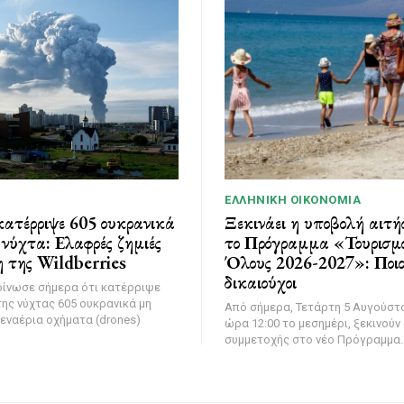
ΕΛΛΗΝΙΚΉ ΟΙΚΟΝΟΜΊΑ
ατέρριψε 605 ουκρανικά
Ξεκινάει η υποβολή αιτή
νύχτα: Ελαφρές ζημιές
το Πρόγραμμα «Τουρισμό
 της Wildberries
Όλους 2026-2027»: Ποιοι
δικαιούχοι
οίνωσε σήμερα ότι κατέρριψε
της νύχτας 605 ουκρανικά μη
Από σήμερα, Τετάρτη 5 Αυγούστο
εναέρια οχήματα (drones)
ώρα 12:00 το μεσημέρι, ξεκινούν 
συμμετοχής στο νέο Πρόγραμμα..