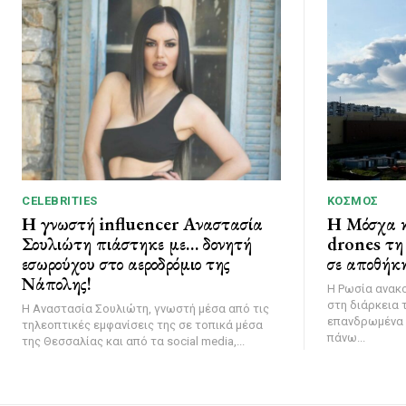
CELEBRITIES
ΚΌΣΜΟΣ
Η γνωστή influencer Αναστασία
Η Μόσχα κ
Σουλιώτη πιάστηκε με… δονητή
drones τη 
εσωρούχου στο αεροδρόμιο της
σε αποθήκη
Νάπολης!
Η Ρωσία ανακ
στη διάρκεια 
Η Αναστασία Σουλιώτη, γνωστή μέσα από τις
επανδρωμένα 
τηλεοπτικές εμφανίσεις της σε τοπικά μέσα
πάνω...
της Θεσσαλίας και από τα social media,...