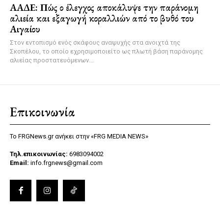
ΑΑΔΕ: Πώς ο έλεγχος αποκάλυψε την παράνομη
αλιεία και εξαγωγή κοραλλιών από το βυθό του
Αιγαίου
Στον εντοπισμό ενός σκάφους αναψυχής στα ανοιχτά της
Σκοπέλου, το οποίο εχρησιμοποιείτο ως πλωτή βάση παράνομης
αλιείας προστατευόμενων...
Επικοινωνία
Το FRGNews.gr ανήκει στην «FRG MEDIA NEWS»
Τηλ.επικοινωνίας:
6983094002
Email:
info.frgnews@gmail.com