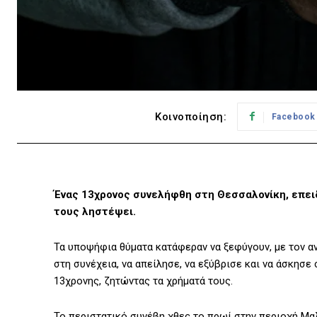
Κοινοποίηση:
Facebook
Ένας 13χρονος συνελήφθη στη Θεσσαλονίκη, επειδ
τους ληστέψει.
Τα υποψήφια θύματα κατάφεραν να ξεφύγουν, με τον ανή
στη συνέχεια, να απείλησε, να εξύβρισε και να άσκησε
13χρονης, ζητώντας τα χρήματά τους.
Το περιστατικό συνέβη χθες το πρωί στην περιοχή Μα