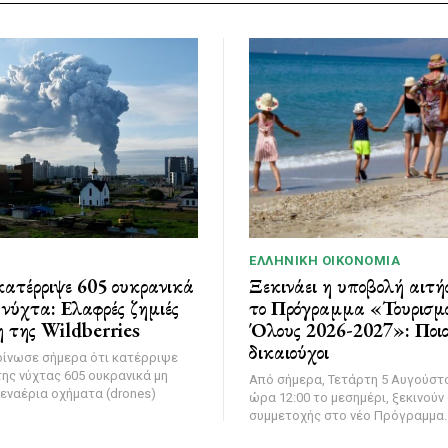
ΕΛΛΗΝΙΚΉ ΟΙΚΟΝΟΜΊΑ
ατέρριψε 605 ουκρανικά
Ξεκινάει η υποβολή αιτή
νύχτα: Ελαφρές ζημιές
το Πρόγραμμα «Τουρισμό
 της Wildberries
Όλους 2026-2027»: Ποιοι
δικαιούχοι
οίνωσε σήμερα ότι κατέρριψε
της νύχτας 605 ουκρανικά μη
Από σήμερα, Τετάρτη 5 Αυγούστο
εναέρια οχήματα (drones)
ώρα 12:00 το μεσημέρι, ξεκινούν 
συμμετοχής στο νέο Πρόγραμμα..