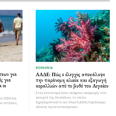
ΚΟΙΝΩΝΊΑ
σεων για
ΑΑΔΕ: Πώς ο έλεγχος αποκάλυψε
ς για
την παράνομη αλιεία και εξαγωγή
 οι
κοραλλιών από το βυθό του Αιγαίου
Στον εντοπισμό ενός σκάφους αναψυχής στα
ανοιχτά της Σκοπέλου, το οποίο
υ 2026 και
εχρησιμοποιείτο ως πλωτή βάση παράνομης
οι αιτήσεις
αλιείας προστατευόμενων...
.