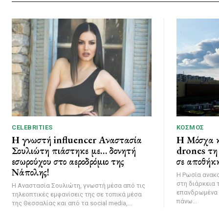
CELEBRITIES
ΚΌΣΜΟΣ
Η γνωστή influencer Αναστασία
Η Μόσχα κ
Σουλιώτη πιάστηκε με… δονητή
drones τη 
εσωρούχου στο αεροδρόμιο της
σε αποθήκη
Νάπολης!
Η Ρωσία ανακ
στη διάρκεια 
Η Αναστασία Σουλιώτη, γνωστή μέσα από τις
επανδρωμένα 
τηλεοπτικές εμφανίσεις της σε τοπικά μέσα
πάνω...
της Θεσσαλίας και από τα social media,...