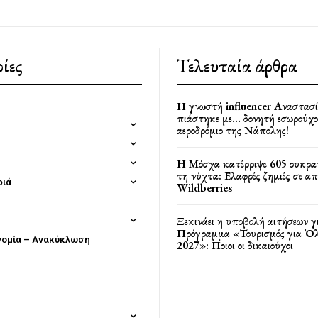
ίες
Τελευταία άρθρα
Η γνωστή influencer Αναστασ
πιάστηκε με… δονητή εσωρούχο
αεροδρόμιο της Νάπολης!
Η Μόσχα κατέρριψε 605 ουκρα
τη νύχτα: Ελαφρές ζημιές σε α
φιά
Wildberries
Ξεκινάει η υποβολή αιτήσεων γ
Πρόγραμμα «Τουρισμός για Όλ
νομία – Ανακύκλωση
2027»: Ποιοι οι δικαιούχοι