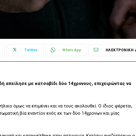
Twitter
WhatsApp
ΗΛΕΚΤΡΟΝΙΚΗ 
ή απείλησε με κατσαβίδι δύο 14χρονους, επιχειρώντας να
λικο όμως να επιμένει και να τους ακολουθεί. Ο ίδιος φέρεται,
 σωματική βία εναντίον ενός εκ των δύο 14χρονων και μίας
λακοπή και καταγγέλθηκε στην αστυνομία. Κατόπιν αναζητήσεων ο