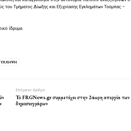
ύς του Τμήματος Δίωξης και Εξιχνίασης Εγκλημάτων Τούμπας –
ικό ίδρυμα.
ΣΥΛΛΗΨΗ
Επόμενο άρθρο
ύν
Το FRGNews.gr συμμετέχει στην 24ωρη απεργία των
ν
δημοσιογράφων