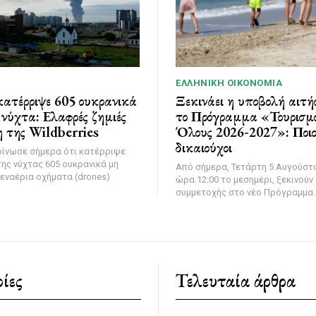
ΕΛΛΗΝΙΚΉ ΟΙΚΟΝΟΜΊΑ
ατέρριψε 605 ουκρανικά
Ξεκινάει η υποβολή αιτή
νύχτα: Ελαφρές ζημιές
το Πρόγραμμα «Τουρισμό
 της Wildberries
Όλους 2026-2027»: Ποιοι
δικαιούχοι
οίνωσε σήμερα ότι κατέρριψε
της νύχτας 605 ουκρανικά μη
Από σήμερα, Τετάρτη 5 Αυγούστο
εναέρια οχήματα (drones)
ώρα 12:00 το μεσημέρι, ξεκινούν 
συμμετοχής στο νέο Πρόγραμμα..
ίες
Τελευταία άρθρα