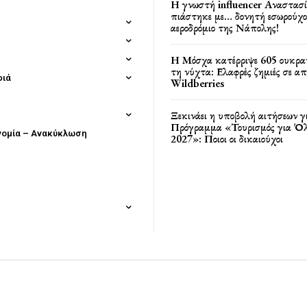
Η γνωστή influencer Αναστασ
πιάστηκε με… δονητή εσωρούχο
αεροδρόμιο της Νάπολης!
Η Μόσχα κατέρριψε 605 ουκρα
τη νύχτα: Ελαφρές ζημιές σε α
φιά
Wildberries
Ξεκινάει η υποβολή αιτήσεων γ
Πρόγραμμα «Τουρισμός για Όλ
νομία – Ανακύκλωση
2027»: Ποιοι οι δικαιούχοι