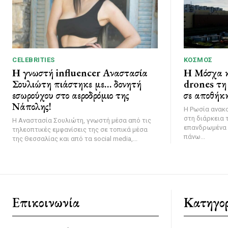
CELEBRITIES
ΚΌΣΜΟΣ
Η γνωστή influencer Αναστασία
Η Μόσχα κ
Σουλιώτη πιάστηκε με… δονητή
drones τη 
εσωρούχου στο αεροδρόμιο της
σε αποθήκη
Νάπολης!
Η Ρωσία ανακ
στη διάρκεια 
Η Αναστασία Σουλιώτη, γνωστή μέσα από τις
επανδρωμένα 
τηλεοπτικές εμφανίσεις της σε τοπικά μέσα
πάνω...
της Θεσσαλίας και από τα social media,...
Επικοινωνία
Κατηγορ