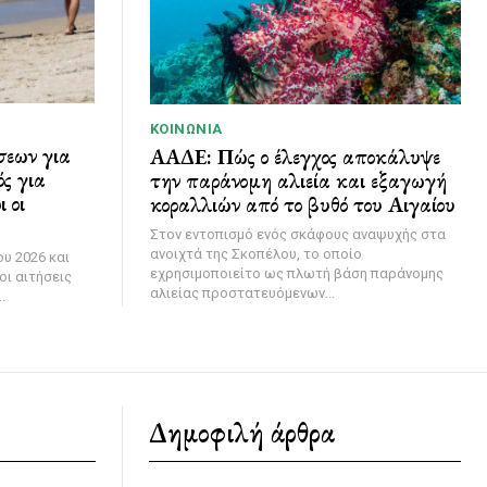
ΚΟΙΝΩΝΊΑ
σεων για
ΑΑΔΕ: Πώς ο έλεγχος αποκάλυψε
ς για
την παράνομη αλιεία και εξαγωγή
 οι
κοραλλιών από το βυθό του Αιγαίου
Στον εντοπισμό ενός σκάφους αναψυχής στα
ανοιχτά της Σκοπέλου, το οποίο
υ 2026 και
εχρησιμοποιείτο ως πλωτή βάση παράνομης
οι αιτήσεις
αλιείας προστατευόμενων...
.
Δημοφιλή άρθρα