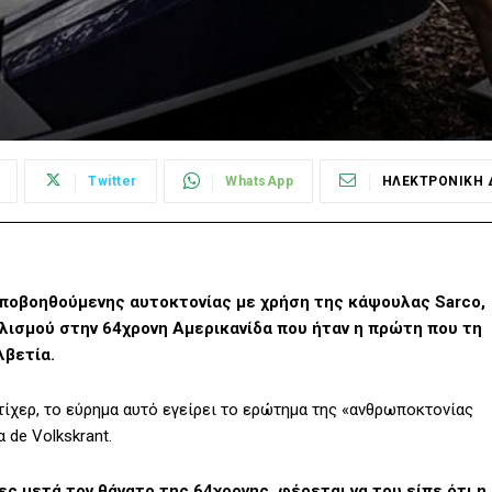
Twitter
WhatsApp
ΗΛΕΚΤΡΟΝΙΚΗ 
ποβοηθούμενης αυτοκτονίας με χρήση της κάψουλας Sarco,
λισμού στην 64χρονη Αμερικανίδα που ήταν η πρώτη που τη
λβετία.
τίχερ, το εύρημα αυτό εγείρει το ερώτημα της «ανθρωποκτονίας
de Volkskrant.
ες μετά τον θάνατο της 64χρονης, φέρεται να του είπε ότι η