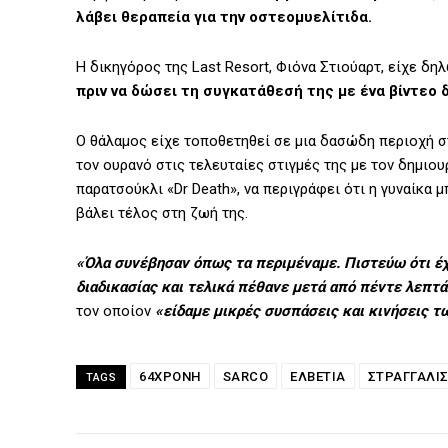
λάβει θεραπεία για την οστεομυελίτιδα.
Η δικηγόρος της Last Resort, Φιόνα Στιούαρτ, είχε δη
πριν να δώσει τη συγκατάθεσή της με ένα βίντεο 
Ο θάλαμος είχε τοποθετηθεί σε μια δασώδη περιοχή στ
τον ουρανό στις τελευταίες στιγμές της με τον δημιου
παρατσούκλι «Dr Death», να περιγράφει ότι η γυναίκα 
βάλει τέλος στη ζωή της.
«Όλα συνέβησαν όπως τα περιμέναμε. Πιστεύω ότι έχα
διαδικασίας και τελικά πέθανε μετά από πέντε λεπτά
τον οποίον
«είδαμε μικρές συσπάσεις και κινήσεις τω
64ΧΡΟΝΗ
SARCO
ΕΛΒΕΤΊΑ
ΣΤΡΑΓΓΑΛΙ
TAGS