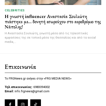
CELEBRITIES
Η γνωστή influencer Αναστασία Σουλιώτη
πιάστηκε με… δονητή εσωρούχου στο αεροδρόμιο της
Νάπολης!
Η Αναστασία Σουλιώτη, γνωστή μέσα από τις τηλεοπτικές
εμφανίσεις της σε τοπικά μέσα της Θεσσαλίας και από τα social
media,...
Επικοινωνία
Το FRGNews.gr ανήκει στην «FRG MEDIA NEWS»
Τηλ.επικοινωνίας:
6983094002
Email:
info.frgnews@gmail.com