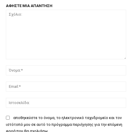
ΑΦΗΣΤΕ ΜΙΑ ΑΠΑΝΤΗΣΗ
Σχόλιο:
Όν
Ema
Ισ
αποθηκεύστε το όνομα, το ηλεκτρονικό ταχυδρομείο και τον
ιστότοπό μου σε αυτό το πρόγραμμα περιήγησης για την επόμενη
φορά που θα σχολιάσω.