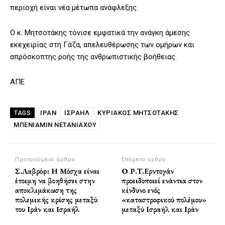
περιοχή είναι νέα μέτωπα ανάφλεξης.
Ο κ. Μητσοτάκης τόνισε εμφατικά την ανάγκη άμεσης
εκεχειρίας στη Γάζα, απελευθέρωσης των ομήρων και
απρόσκοπτης ροής της ανθρωπιστικής βοήθειας.
ΑΠΕ
ΙΡΑΝ
ΙΣΡΑΗΛ
ΚΥΡΙΑΚΟΣ ΜΗΤΣΟΤΑΚΗΣ
TAGS
ΜΠΕΝΙΑΜΊΝ ΝΕΤΑΝΙΆΧΟΥ
Προηγούμενο άρθρο
Επόμενο άρθρο
Σ.Λαβρόφ: Η Μόσχα είναι
Ο Ρ.Τ.Ερντογάν
έτοιμη να βοηθήσει στην
προειδοποιεί ενάντια στον
αποκλιμάκωση της
κίνδυνο ενός
πολεμικής κρίσης μεταξύ
«καταστροφικού πολέμου»
του Ιράν και Ισραήλ
μεταξύ Ισραήλ και Ιράν