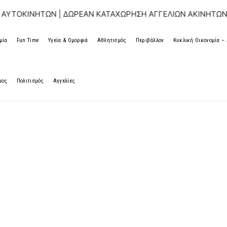
ΩΝ | ΔΩΡΕΑΝ ΚΑΤΑΧΩΡΗΣΗ ΑΓΓΕΛΙΩΝ ΑΚΙΝΗΤΩΝ & ΑΥΤΟΚΙ
μία
Fun Time
Υγεία & Ομορφιά
Αθλητισμός
Περιβάλλον
Κυκλική Οικονομία 
μος
Πολιτισμός
Αγγελίες