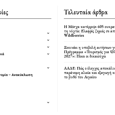
ίες
Τελευταία άρθρα
Η Μόσχα κατέρριψε 605 ουκρα
τη νύχτα: Ελαφρές ζημιές σε α
Wildberries
Ξεκινάει η υποβολή αιτήσεων γ
Πρόγραμμα «Τουρισμός για Όλ
φιά
2027»: Ποιοι οι δικαιούχοι
ΑΑΔΕ: Πώς ο έλεγχος αποκάλυ
παράνομη αλιεία και εξαγωγή 
νομία – Ανακύκλωση
το βυθό του Αιγαίου