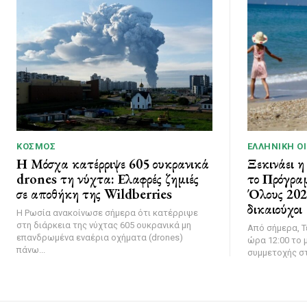
ΚΌΣΜΟΣ
ΕΛΛΗΝΙΚΉ Ο
Η Μόσχα κατέρριψε 605 ουκρανικά
Ξεκινάει η
drones τη νύχτα: Ελαφρές ζημιές
το Πρόγρα
σε αποθήκη της Wildberries
Όλους 2026
δικαιούχοι
Η Ρωσία ανακοίνωσε σήμερα ότι κατέρριψε
στη διάρκεια της νύχτας 605 ουκρανικά μη
Από σήμερα, Τ
επανδρωμένα εναέρια οχήματα (drones)
ώρα 12:00 το μ
πάνω...
συμμετοχής στ