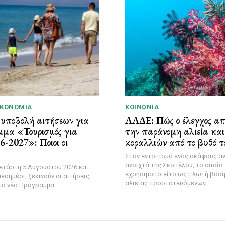
ΙΚΟΝΟΜΊΑ
ΚΟΙΝΩΝΊΑ
 υποβολή αιτήσεων για
ΑΑΔΕ: Πώς ο έλεγχος α
μμα «Τουρισμός για
την παράνομη αλιεία κα
-2027»: Ποιοι οι
κοραλλιών από το βυθό τ
Στον εντοπισμό ενός σκάφους α
ανοιχτά της Σκοπέλου, το οποίο
ετάρτη 5 Αυγούστου 2026 και
εχρησιμοποιείτο ως πλωτή βάσ
εσημέρι, ξεκινούν οι αιτήσεις
αλιείας προστατευόμενων...
ο νέο Πρόγραμμα...