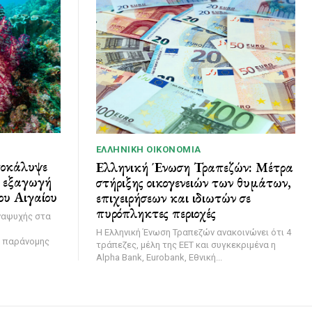
ΕΛΛΗΝΙΚΉ ΟΙΚΟΝΟΜΊΑ
ποκάλυψε
Ελληνική Ένωση Τραπεζών: Μέτρα
ι εξαγωγή
στήριξης οικογενειών των θυμάτων,
ου Αιγαίου
επιχειρήσεων και ιδιωτών σε
πυρόπληκτες περιοχές
ναψυχής στα
Η Ελληνική Ένωση Τραπεζών ανακοινώνει ότι 4
η παράνομης
τράπεζες, μέλη της ΕΕΤ και συγκεκριμένα η
Alpha Bank, Eurobank, Εθνική...